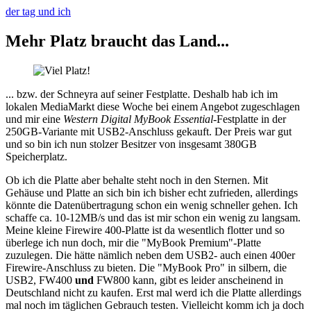
der tag und ich
Mehr Platz braucht das Land...
... bzw. der Schneyra auf seiner Festplatte. Deshalb hab ich im
lokalen MediaMarkt diese Woche bei einem Angebot zugeschlagen
und mir eine
Western Digital MyBook Essential
-Festplatte in der
250GB-Variante mit USB2-Anschluss gekauft. Der Preis war gut
und so bin ich nun stolzer Besitzer von insgesamt 380GB
Speicherplatz.
Ob ich die Platte aber behalte steht noch in den Sternen. Mit
Gehäuse und Platte an sich bin ich bisher echt zufrieden, allerdings
könnte die Datenübertragung schon ein wenig schneller gehen. Ich
schaffe ca. 10-12MB/s und das ist mir schon ein wenig zu langsam.
Meine kleine Firewire 400-Platte ist da wesentlich flotter und so
überlege ich nun doch, mir die "MyBook Premium"-Platte
zuzulegen. Die hätte nämlich neben dem USB2- auch einen 400er
Firewire-Anschluss zu bieten. Die "MyBook Pro" in silbern, die
USB2, FW400
und
FW800 kann, gibt es leider anscheinend in
Deutschland nicht zu kaufen. Erst mal werd ich die Platte allerdings
mal noch im täglichen Gebrauch testen. Vielleicht komm ich ja doch