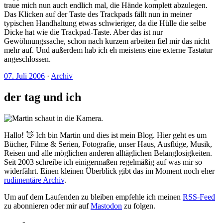
traue mich nun auch endlich mal, die Hände komplett abzulegen.
Das Klicken auf der Taste des Trackpads fällt nun in meiner
typischen Handhaltung etwas schwieriger, da die Hülle die selbe
Dicke hat wie die Trackpad-Taste. Aber das ist nur
Gewöhnungssache, schon nach kurzem arbeiten fiel mir das nicht
mehr auf. Und außerdem hab ich eh meistens eine externe Tastatur
angeschlossen.
07. Juli 2006
·
Archiv
der tag und ich
Hallo! 👋 Ich bin Martin und dies ist mein Blog. Hier geht es um
Bücher, Filme & Serien, Fotografie, unser Haus, Ausflüge, Musik,
Reisen und alle möglichen anderen alltäglichen Belanglosigkeiten.
Seit 2003 schreibe ich einigermaßen regelmäßig auf was mir so
widerfährt. Einen kleinen Überblick gibt das im Moment noch eher
rudimentäre Archiv
.
Um auf dem Laufenden zu bleiben empfehle ich meinen
RSS-Feed
zu abonnieren oder mir auf
Mastodon
zu folgen.