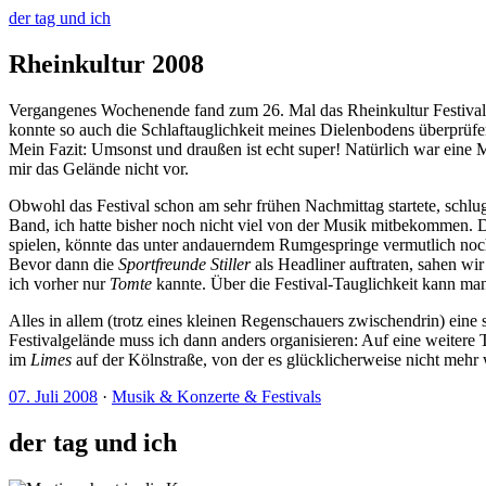
der tag und ich
Rheinkultur 2008
Vergangenes Wochenende fand zum 26. Mal das Rheinkultur Festival in
konnte so auch die Schlaftauglichkeit meines Dielenbodens überprüfe
Mein Fazit: Umsonst und draußen ist echt super! Natürlich war eine 
mir das Gelände nicht vor.
Obwohl das Festival schon am sehr frühen Nachmittag startete, schlug
Band, ich hatte bisher noch nicht viel von der Musik mitbekommen. De
spielen, könnte das unter andauerndem Rumgespringe vermutlich noc
Bevor dann die
Sportfreunde Stiller
als Headliner auftraten, sahen wi
ich vorher nur
Tomte
kannte. Über die Festival-Tauglichkeit kann man 
Alles in allem (trotz eines kleinen Regenschauers zwischendrin) eine 
Festivalgelände muss ich dann anders organisieren: Auf eine weitere
im
Limes
auf der Kölnstraße, von der es glücklicherweise nicht mehr 
07. Juli 2008
·
Musik & Konzerte & Festivals
der tag und ich