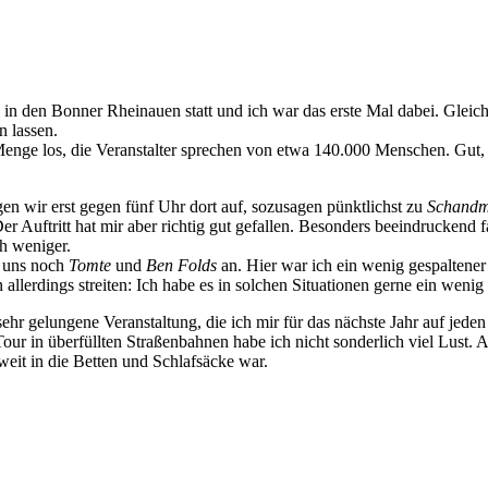
 den Bonner Rheinauen statt und ich war das erste Mal dabei. Gleichz
n lassen.
Menge los, die Veranstalter sprechen von etwa 140.000 Menschen. Gut, 
en wir erst gegen fünf Uhr dort auf, sozusagen pünktlichst zu
Schandm
r Auftritt hat mir aber richtig gut gefallen. Besonders beeindruckend
h weniger.
r uns noch
Tomte
und
Ben Folds
an. Hier war ich ein wenig gespaltene
allerdings streiten: Ich habe es in solchen Situationen gerne ein weni
sehr gelungene Veranstaltung, die ich mir für das nächste Jahr auf jed
 Tour in überfüllten Straßenbahnen habe ich nicht sonderlich viel Lust
weit in die Betten und Schlafsäcke war.