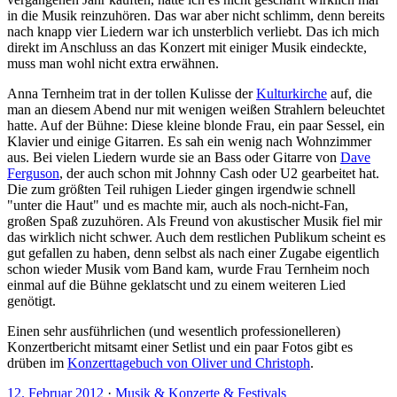
in die Musik reinzuhören. Das war aber nicht schlimm, denn bereits
nach knapp vier Liedern war ich unsterblich verliebt. Das ich mich
direkt im Anschluss an das Konzert mit einiger Musik eindeckte,
muss man wohl nicht extra erwähnen.
Anna Ternheim trat in der tollen Kulisse der
Kulturkirche
auf, die
man an diesem Abend nur mit wenigen weißen Strahlern beleuchtet
hatte. Auf der Bühne: Diese kleine blonde Frau, ein paar Sessel, ein
Klavier und einige Gitarren. Es sah ein wenig nach Wohnzimmer
aus. Bei vielen Liedern wurde sie an Bass oder Gitarre von
Dave
Ferguson
, der auch schon mit Johnny Cash oder U2 gearbeitet hat.
Die zum größten Teil ruhigen Lieder gingen irgendwie schnell
"unter die Haut" und es machte mir, auch als noch-nicht-Fan,
großen Spaß zuzuhören. Als Freund von akustischer Musik fiel mir
das wirklich nicht schwer. Auch dem restlichen Publikum scheint es
gut gefallen zu haben, denn selbst als nach einer Zugabe eigentlich
schon wieder Musik vom Band kam, wurde Frau Ternheim noch
einmal auf die Bühne geklatscht und zu einem weiteren Lied
genötigt.
Einen sehr ausführlichen (und wesentlich professionelleren)
Konzertbericht mitsamt einer Setlist und ein paar Fotos gibt es
drüben im
Konzerttagebuch von Oliver und Christoph
.
12. Februar 2012
·
Musik & Konzerte & Festivals