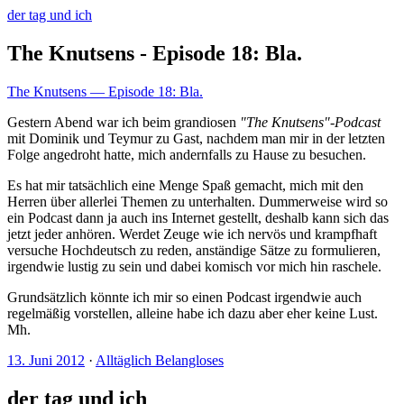
der tag und ich
The Knutsens - Episode 18: Bla.
The Knutsens — Episode 18: Bla.
Gestern Abend war ich beim grandiosen
"The Knutsens"-Podcast
mit Dominik und Teymur zu Gast, nachdem man mir in der letzten
Folge angedroht hatte, mich andernfalls zu Hause zu besuchen.
Es hat mir tatsächlich eine Menge Spaß gemacht, mich mit den
Herren über allerlei Themen zu unterhalten. Dummerweise wird so
ein Podcast dann ja auch ins Internet gestellt, deshalb kann sich das
jetzt jeder anhören. Werdet Zeuge wie ich nervös und krampfhaft
versuche Hochdeutsch zu reden, anständige Sätze zu formulieren,
irgendwie lustig zu sein und dabei komisch vor mich hin raschele.
Grundsätzlich könnte ich mir so einen Podcast irgendwie auch
regelmäßig vorstellen, alleine habe ich dazu aber eher keine Lust.
Mh.
13. Juni 2012
·
Alltäglich Belangloses
der tag und ich