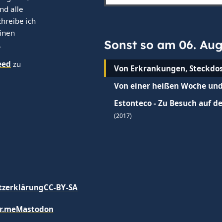
nd alle
hreibe ich
einen
Sonst so am 06. Au
.
eed
zu
Von Erkrankungen, Steckdo
Von einer heißen Woche un
Estonteco - Zu Besuch auf 
(2017)
tzerklärung
CC-BY-SA
r.me
Mastodon