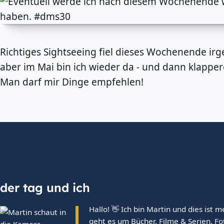
Richtiges Sightseeing fiel dieses Wochenende irg
aber im Mai bin ich wieder da - und dann klapper
Man darf mir Dinge empfehlen!
der tag und ich
Hallo! 👋 Ich bin Martin und dies ist m
geht es um Bücher, Filme & Serien, Fo