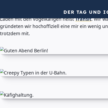
Dieses Wochenende war ich in Berlin - als Letzt
Und das musste gefeiert werden. Zwischen sehr vi
DER TAG UND I
Laden mit den Vogelkäfigen heißt
Transit
. Wir w
gründeten wir hochoffiziell eine mir ein wenig u
trotzdem mit.