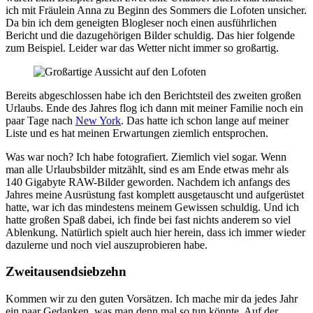
ich mit Fräulein Anna zu Beginn des Sommers die Lofoten unsicher.
Da bin ich dem geneigten Blogleser noch einen ausführlichen
Bericht und die dazugehörigen Bilder schuldig. Das hier folgende
zum Beispiel. Leider war das Wetter nicht immer so großartig.
Bereits abgeschlossen habe ich den Berichtsteil des zweiten großen
Urlaubs. Ende des Jahres flog ich dann mit meiner Familie noch ein
paar Tage nach
New York
. Das hatte ich schon lange auf meiner
Liste und es hat meinen Erwartungen ziemlich entsprochen.
Was war noch? Ich habe fotografiert. Ziemlich viel sogar. Wenn
man alle Urlaubsbilder mitzählt, sind es am Ende etwas mehr als
140 Gigabyte RAW-Bilder geworden. Nachdem ich anfangs des
Jahres meine Ausrüstung fast komplett ausgetauscht und aufgerüstet
hatte, war ich das mindestens meinem Gewissen schuldig. Und ich
hatte großen Spaß dabei, ich finde bei fast nichts anderem so viel
Ablenkung. Natürlich spielt auch hier herein, dass ich immer wieder
dazulerne und noch viel auszuprobieren habe.
Zweitausendsiebzehn
Kommen wir zu den guten Vorsätzen. Ich mache mir da jedes Jahr
ein paar Gedanken, was man denn mal so tun könnte. Auf der