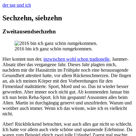
der tag und ich
Sechzehn, siebzehn
Zweitausendsechzehn
2016 bin ich ganz schön rumgekommen.
Hier kommt nun der,
inzwischen wohl schon tradionelle
, Jammer-
Absatz über das vergangene Jahr. Dieses Jahr plagten mich,
nachdem mir die Hausärztin im Frühjahr noch eine herausragende
Gesundheit attestiert hatte, vor allem Rückenschmerzen. Die fingen
an, als ich meinen Körper mit den Vorbereitungen für den
Firmenlauf malträtierte. Sport, Mord und so. Das ist wieder besser
geworden. Aber immer noch nicht gut. Ab kommenden Januar bin
ich nun beim Reha-Sport. Ich bin gespannt! Ansonsten alles beim
Alten. Martin ist durchgängig genervt und unzufrieden. Warum und
worüber auch immer. Wenn ich das wüsste, wäre ich es vielleicht
nicht.
Aber! Rückblickend betrachtet, war auch alles gar nicht so schlecht.
Ich hatte vor allem auch viele schöne und spannende Erlebnisse. Da
waren zum Beispiel gleich zwei tolle Urlaube! Zuerst mal machte