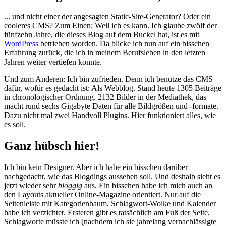
... und nicht einer der angesagten Static-Site-Generator? Oder ein
cooleres CMS? Zum Einen: Weil ich es kann. Ich glaube zwölf der
fünfzehn Jahre, die dieses Blog auf dem Buckel hat, ist es mit
WordPress
betrieben worden. Da blicke ich nun auf ein bisschen
Erfahrung zurück, die ich in meinem Berufsleben in den letzten
Jahren weiter vertiefen konnte.
Und zum Anderen: Ich bin zufrieden. Denn ich benutze das CMS
dafür, wofür es gedacht ist: Als Webblog. Stand heute 1305 Beiträge
in chronologischer Ordnung. 2132 Bilder in der Mediathek, das
macht rund sechs Gigabyte Daten für alle Bildgrößen und -formate.
Dazu nicht mal zwei Handvoll Plugins. Hier funktioniert alles, wie
es soll.
Ganz hübsch hier!
Ich bin kein Designer. Aber ich habe ein bisschen darüber
nachgedacht, wie das Blogdings aussehen soll. Und deshalb sieht es
jetzt wieder sehr
bloggig
aus. Ein bisschen habe ich mich auch an
den Layouts aktueller Online-Magazine orientiert. Nur auf die
Seitenleiste mit Kategorienbaum, Schlagwort-Wolke und Kalender
habe ich verzichtet. Ersteren gibt es tatsächlich am Fuß der Seite,
Schlagworte müsste ich (nachdem ich sie jahrelang vernachlässigte