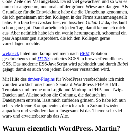
Code-Zeile drei Mal angefasst. Da ist viel gewachsen und so war es
nun sehr angenehm, nochmal auf der grünen Wiese anzufangen. Als
Grundlage für die Entwicklung habe die die Umgebung genommen,
die ich gemeinsam mit den Kollegen in der Firma zusammengestellt
habe. Ein bisschen
Docker
hier, ein bisschen
Gitlab-CI
da, das läuft
schon ganz gut. Damit arbeite ich jeden Tag, damit kenne ich mich
aus. Aber natürlich habe ich ein wenig herumgespielt, schonmal ein
paar Anpassungen ausprobiert, die ich den Kollegen gerne
vorschlagen möchte.
webpack
linted und kompiliert mein nach
BEM
-Notation
geschriebenes und
ITCSS
sortiertes SCSS in browserfreundliches
CSS. Das moderne ES6-JavaScript wird gebündelt und durch
Babel
gejagt, damit es auch von jedem Browser verstanden wird.
Mit Hilfe des
timber-Plugins
für WordPress verabschiede ich mich
von den wirklich unschönen Standard-WordPress-PHP-HTML-
Templates und trenne nun Logik und Markup in PHP- und Twig-
Dateien auf. Alleine schon die Ordnung, die dadurch im
Dateisystem entsteht, lässt mich zufrieden grinsen. So habe ich nun
sehr viele kleine Komponenten, die ich auch in Zukunft wieder
anpacken und verändern kann. Insgesamt ist das Theme sehr viel
wart- und erweiterbarer als das Alte.
Warum eigentlich WordPress, Martin?