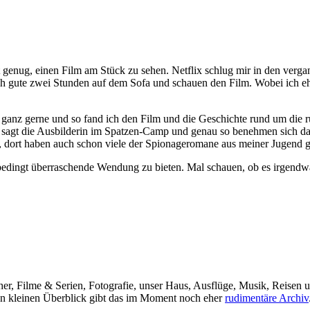
t genug, einen Film am Stück zu sehen. Netflix schlug mir in den ver
ch gute zwei Stunden auf dem Sofa und schauen den Film. Wobei ich ehrl
ganz gerne und so fand ich den Film und die Geschichte rund um die 
er" sagt die Ausbilderin im Spatzen-Camp und genau so benehmen sich 
, dort haben auch schon viele der Spionageromane aus meiner Jugend ge
bedingt überraschende Wendung zu bieten. Mal schauen, ob es irgendwa
her, Filme & Serien, Fotografie, unser Haus, Ausflüge, Musik, Reisen u
nen kleinen Überblick gibt das im Moment noch eher
rudimentäre Archiv