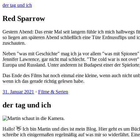
der tag und ich
Red Sparrow
Gestern Abend: Das erste Mal seit langem fühle ich mich halbwegs fi
so liegen am späteren Abend schließlich eine Tüte Erdnussflips und i
zuschauten.
Neben "was mit Geschichte" mag ich ja vor allem "was mit Spionen" 
Jennifer Lawrence, gar nicht mal schlecht. "The cold war is not ov
Europa und Russland. Unter anderem ist Budapest einer der Spielorte
Das Ende des Films hat noch einmal eine kleine, wenn auch nicht un
wenn ich das gerade richtig gelesen habe.
31. Januar 2021
·
Filme & Serien
der tag und ich
Hallo! 👋 Ich bin Martin und dies ist mein Blog. Hier geht es um Büc
schreibe ich einigermaßen regelmäßig auf was mir so widerfährt. Ei