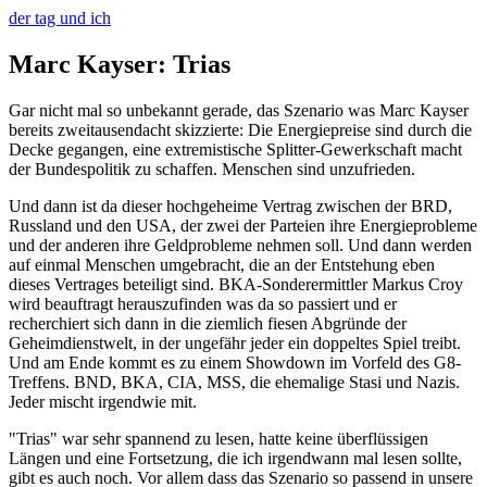
der tag und ich
Marc Kayser: Trias
Gar nicht mal so unbekannt gerade, das Szenario was Marc Kayser
bereits zweitausendacht skizzierte: Die Energiepreise sind durch die
Decke gegangen, eine extremistische Splitter-Gewerkschaft macht
der Bundespolitik zu schaffen. Menschen sind unzufrieden.
Und dann ist da dieser hochgeheime Vertrag zwischen der BRD,
Russland und den USA, der zwei der Parteien ihre Energieprobleme
und der anderen ihre Geldprobleme nehmen soll. Und dann werden
auf einmal Menschen umgebracht, die an der Entstehung eben
dieses Vertrages beteiligt sind. BKA-Sonderermittler Markus Croy
wird beauftragt herauszufinden was da so passiert und er
recherchiert sich dann in die ziemlich fiesen Abgründe der
Geheimdienstwelt, in der ungefähr jeder ein doppeltes Spiel treibt.
Und am Ende kommt es zu einem Showdown im Vorfeld des G8-
Treffens. BND, BKA, CIA, MSS, die ehemalige Stasi und Nazis.
Jeder mischt irgendwie mit.
"Trias" war sehr spannend zu lesen, hatte keine überflüssigen
Längen und eine Fortsetzung, die ich irgendwann mal lesen sollte,
gibt es auch noch. Vor allem dass das Szenario so passend in unsere