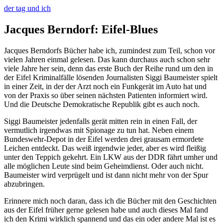
der tag und ich
Jacques Berndorf: Eifel-Blues
Jacques Berndorfs Bücher habe ich, zumindest zum Teil, schon vor
vielen Jahren einmal gelesen. Das kann durchaus auch schon sehr
viele Jahre her sein, denn das erste Buch der Reihe rund um den in
der Eifel Kriminalfälle lösenden Journalisten Siggi Baumeister spielt
in einer Zeit, in der der Arzt noch ein Funkgerät im Auto hat und
von der Praxis so über seinen nächsten Patienten informiert wird.
Und die Deutsche Demokratische Republik gibt es auch noch.
Siggi Baumeister jedenfalls gerät mitten rein in einen Fall, der
vermutlich irgendwas mit Spionage zu tun hat. Neben einem
Bundeswehr-Depot in der Eifel werden drei grausam ermordete
Leichen entdeckt. Das weiß irgendwie jeder, aber es wird fleißig
unter den Teppich gekehrt. Ein LKW aus der DDR fährt umher und
alle möglichen Leute sind beim Geheimdienst. Oder auch nicht.
Baumeister wird verprügelt und ist dann nicht mehr von der Spur
abzubringen.
Erinnere mich noch daran, dass ich die Bücher mit den Geschichten
aus der Eifel früher gerne gelesen habe und auch dieses Mal fand
ich den Krimi wirklich spannend und das ein oder andere Mal ist es