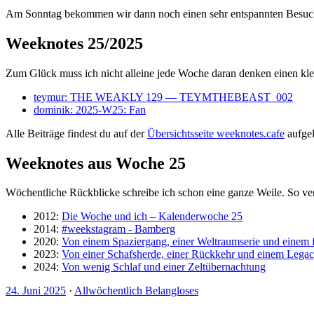
Am Sonntag bekommen wir dann noch einen sehr entspannten Besuch
Weeknotes 25/2025
Zum Glück muss ich nicht alleine jede Woche daran denken einen klei
teymur: THE WEAKLY 129 — TEYMTHEBEAST_002
dominik: 2025-W25: Fan
Alle Beiträge findest du auf der
Übersichtsseite weeknotes.cafe
aufgeli
Weeknotes aus Woche 25
Wöchentliche Rückblicke schreibe ich schon eine ganze Weile. So ve
2012:
Die Woche und ich – Kalenderwoche 25
2014:
#weekstagram - Bamberg
2020:
Von einem Spaziergang, einer Weltraumserie und einem 
2023:
Von einer Schafsherde, einer Rückkehr und einem Lega
2024:
Von wenig Schlaf und einer Zeltübernachtung
24. Juni 2025
·
Allwöchentlich Belangloses