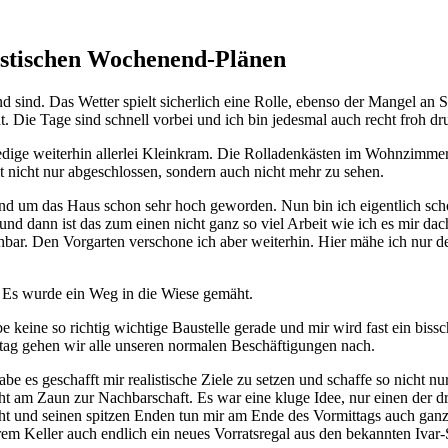
istischen Wochenend-Plänen
 sind. Das Wetter spielt sicherlich eine Rolle, ebenso der Mangel an S
 Die Tage sind schnell vorbei und ich bin jedesmal auch recht froh dr
edige weiterhin allerlei Kleinkram. Die Rolladenkästen im Wohnzimm
 nicht nur abgeschlossen, sondern auch nicht mehr zu sehen.
nd um das Haus schon sehr hoch geworden. Nun bin ich eigentlich schon 
d dann ist das zum einen nicht ganz so viel Arbeit wie ich es mir dac
ichbar. Den Vorgarten verschone ich aber weiterhin. Hier mähe ich nur d
 keine so richtig wichtige Baustelle gerade und mir wird fast ein biss
ag gehen wir alle unseren normalen Beschäftigungen nach.
be es geschafft mir realistische Ziele zu setzen und schaffe so nicht 
t am Zaun zur Nachbarschaft. Es war eine kluge Idee, nur einen der dre
und seinen spitzen Enden tun mir am Ende des Vormittags auch ganz 
m Keller auch endlich ein neues Vorratsregal aus den bekannten Ivar-S