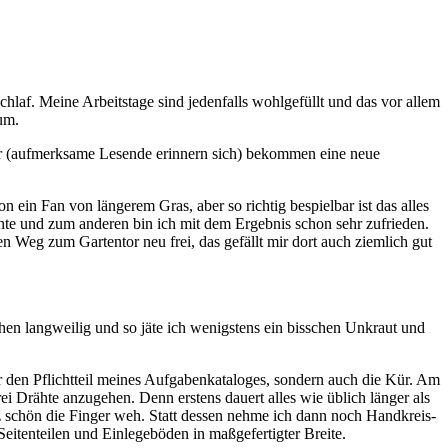
chlaf. Meine Arbeitstage sind jedenfalls wohlgefüllt und das vor allem
um.
er (aufmerksame Lesende erinnern sich) bekommen eine neue
ein Fan von längerem Gras, aber so richtig bespielbar ist das alles
hte und zum anderen bin ich mit dem Ergebnis schon sehr zufrieden.
en Weg zum Gartentor neu frei, das gefällt mir dort auch ziemlich gut
chen langweilig und so jäte ich wenigstens ein bisschen Unkraut und
nur den Pflichtteil meines Aufgabenkataloges, sondern auch die Kür. Am
i Drähte anzugehen. Denn erstens dauert alles wie üblich länger als
schön die Finger weh. Statt dessen nehme ich dann noch Handkreis-
eitenteilen und Einlegeböden in maßgefertigter Breite.