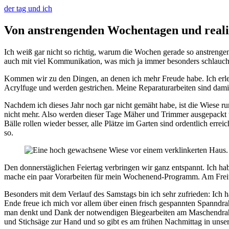
der tag und ich
Von anstrengenden Wochentagen und real
Ich weiß gar nicht so richtig, warum die Wochen gerade so anstrengend
auch mit viel Kommunikation, was mich ja immer besonders schlaucht.
Kommen wir zu den Dingen, an denen ich mehr Freude habe. Ich erl
Acrylfuge und werden gestrichen. Meine Reparaturarbeiten sind damit
Nachdem ich dieses Jahr noch gar nicht gemäht habe, ist die Wiese ru
nicht mehr. Also werden dieser Tage Mäher und Trimmer ausgepackt un
Bälle rollen wieder besser, alle Plätze im Garten sind ordentlich erre
so.
Den donnerstäglichen Feiertag verbringen wir ganz entspannt. Ich habe
mache ein paar Vorarbeiten für mein Wochenend-Programm. Am Freit
Besonders mit dem Verlauf des Samstags bin ich sehr zufrieden: Ich ha
Ende freue ich mich vor allem über einen frisch gespannten Spanndrah
man denkt und Dank der notwendigen Biegearbeiten am Maschendraht 
und Stichsäge zur Hand und so gibt es am frühen Nachmittag in unsere