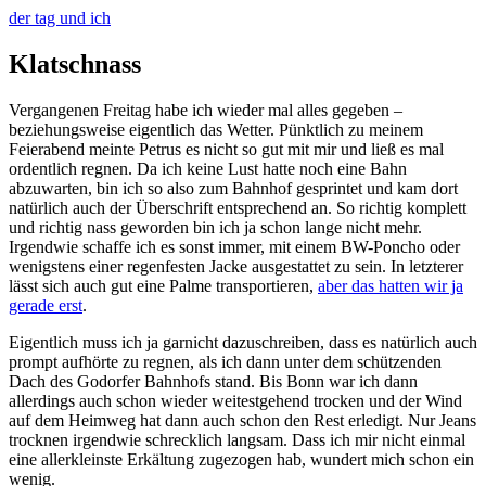
der tag und ich
Klatschnass
Vergangenen Freitag habe ich wieder mal alles gegeben –
beziehungsweise eigentlich das Wetter. Pünktlich zu meinem
Feierabend meinte Petrus es nicht so gut mit mir und ließ es mal
ordentlich regnen. Da ich keine Lust hatte noch eine Bahn
abzuwarten, bin ich so also zum Bahnhof gesprintet und kam dort
natürlich auch der Überschrift entsprechend an. So richtig komplett
und richtig nass geworden bin ich ja schon lange nicht mehr.
Irgendwie schaffe ich es sonst immer, mit einem BW-Poncho oder
wenigstens einer regenfesten Jacke ausgestattet zu sein. In letzterer
lässt sich auch gut eine Palme transportieren,
aber das hatten wir ja
gerade erst
.
Eigentlich muss ich ja garnicht dazuschreiben, dass es natürlich auch
prompt aufhörte zu regnen, als ich dann unter dem schützenden
Dach des Godorfer Bahnhofs stand. Bis Bonn war ich dann
allerdings auch schon wieder weitestgehend trocken und der Wind
auf dem Heimweg hat dann auch schon den Rest erledigt. Nur Jeans
trocknen irgendwie schrecklich langsam. Dass ich mir nicht einmal
eine allerkleinste Erkältung zugezogen hab, wundert mich schon ein
wenig.