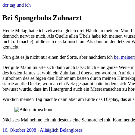
der tag und ich
Bei Spongebobs Zahnarzt
Heute Mittag hatte ich zeitweise gleich drei Hände in meinem Mund. 
dennoch nervt es mich. Als Quelle allen Übels habe ich meinen wurz
nicht oft mache) fühlte sich das komisch an. Als dann in den letzte
gemacht.
Nun gibt es ja nicht nur einen der Sorte, aber nachdem ich
bei meinem
Der gute Mann musste sich dann auch tatsächlich eine ganze Weile m
des letzten Jahres ist wohl ein Zahnkanal übersehen worden. Auf den
aufbohren des selbigen den Bohrer am besten durch meinen Hinterkop
starrte an die Decke, wo man ein Netz gespannt hatte in dem sich M
bewusst wurde, dass im Hintergrund auch ein Meeresrauschen zu höre
Wirklich meinen Tag machte dann aber am Ende das Display, das aus 
Nächstes Mal nehme ich mindestens eine Schnorchel mit. Kommenden 
16. Oktober 2008
·
Alltäglich Belangloses