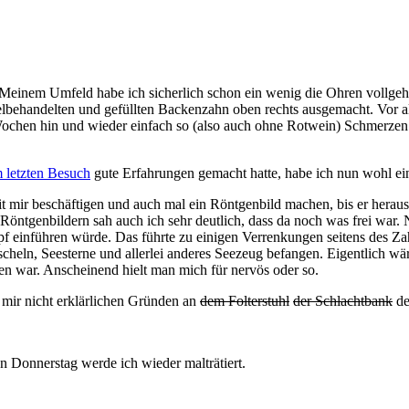
Meinem Umfeld habe ich sicherlich schon ein wenig die Ohren vollgehe
elbehandelten und gefüllten Backenzahn oben rechts ausgemacht. Vor al
n Wochen hin und wieder einfach so (also auch ohne Rotwein) Schmerzen
 letzten Besuch
gute Erfahrungen gemacht hatte, habe ich nun wohl ein
it mir beschäftigen und auch mal ein Röntgenbild machen, bis er hera
 Röntgenbildern sah auch ich sehr deutlich, dass da noch was frei war
f einführen würde. Das führte zu einigen Verrenkungen seitens des Zah
uscheln, Seesterne und allerlei anderes Seezeug befangen. Eigentlich
n war. Anscheinend hielt man mich für nervös oder so.
mir nicht erklärlichen Gründen an
dem Folterstuhl
der Schlachtbank
de
Donnerstag werde ich wieder malträtiert.