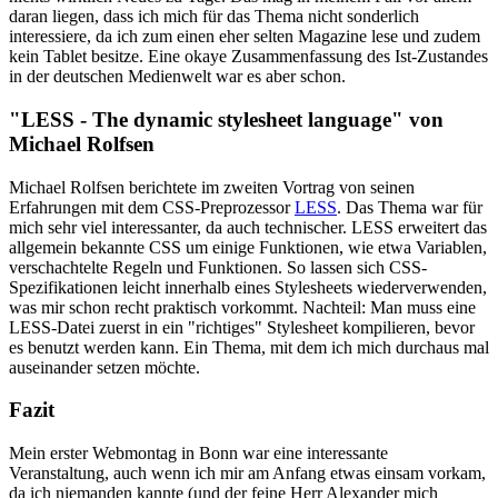
daran liegen, dass ich mich für das Thema nicht sonderlich
interessiere, da ich zum einen eher selten Magazine lese und zudem
kein Tablet besitze. Eine okaye Zusammenfassung des Ist-Zustandes
in der deutschen Medienwelt war es aber schon.
"LESS - The dynamic stylesheet language" von
Michael Rolfsen
Michael Rolfsen berichtete im zweiten Vortrag von seinen
Erfahrungen mit dem CSS-Preprozessor
LESS
. Das Thema war für
mich sehr viel interessanter, da auch technischer. LESS erweitert das
allgemein bekannte CSS um einige Funktionen, wie etwa Variablen,
verschachtelte Regeln und Funktionen. So lassen sich CSS-
Spezifikationen leicht innerhalb eines Stylesheets wiederverwenden,
was mir schon recht praktisch vorkommt. Nachteil: Man muss eine
LESS-Datei zuerst in ein "richtiges" Stylesheet kompilieren, bevor
es benutzt werden kann. Ein Thema, mit dem ich mich durchaus mal
auseinander setzen möchte.
Fazit
Mein erster Webmontag in Bonn war eine interessante
Veranstaltung, auch wenn ich mir am Anfang etwas einsam vorkam,
da ich niemanden kannte (und der feine Herr Alexander mich