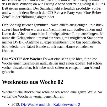
das ist kein Wunder, da wir Freitag Abend sehr zeitig völlig K.O. ins
Bett gehen mussten. Der Samstag geht erfreulich produktiv vorbei
und wird mit dem Besuch der CD-Release-Party von "One Below
Zero" in der N8lounge abgerundet.
Der Sonntag ist eher gemütlich: Nach einem ausgiebigen Frühstück
außer Haus treffen wir uns am Nachmittag zum Kaffeetrinken und
lassen den Abend dann beim Ludwigshafener Tatort ausklingen. Ich
nutze die Gelegenheit, um mal ein wenig mit möglichen Standorten
meiner DVB-T-Antenne zu experimentieren und bin optimistisch,
bald wieder die Tatort-Bande zu mir nach Hause einladen zu
können.
Das “YAY!” der Woche:
Es war eine sehr gute Idee, für diese
Woche einen Essensplan aufzustellen und einen großen Teil schon
vorher einzukaufen. Ich habe noch selten so entspannt am Abend
gekocht.
Weeknotes aus Woche 02
Wöchentliche Rückblicke schreibe ich schon eine ganze Weile. So
verlief die Woche in vergangenen Jahren:
2012:
Die Woche und ich - Kalenderwoche 2