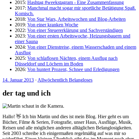
2015:
Hashtag #weekstagram - Eine Zusammenfassung
2017:
Manchmal macht sogar mir sportliche Betätigung Spaß.
Komisch.
2018:
Von Star Wars, Arbeitswochen und Blog-Arbeiten
2019:
Von einer kranken Woche
2022:
Von einer Steuererklärung und Sachverständigen
2023:
Von einer ersten Arbeitswoche, Heizungsbauern und
einer Sauna
2024:
Von einer Dienstreise, einem Wasserschaden und einem
Ausflug
2025:
Von schlaflosen Nächten, einem Ausflug nach
Düsseldorf und Löchern im Boden
2026:
Von huntert Prozent, Schnee und Erledigungen
14. Januar 2013
·
Allwöchentlich Belangloses
der tag und ich
Hallo! 👋 Ich bin Martin und dies ist mein Blog. Hier geht es um
Bücher, Filme & Serien, Fotografie, unser Haus, Ausflüge, Musik,
Reisen und alle möglichen anderen alltäglichen Belanglosigkeiten.
Seit 2003 schreibe ich einigermaßen regelmäßig auf was mir so
widerfährt. Einen kleinen Überblick gibt das im Moment noch eher