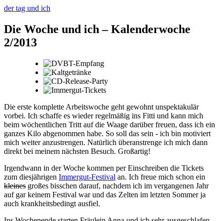
der tag und ich
Die Woche und ich – Kalenderwoche
2/2013
Die erste komplette Arbeitswoche geht gewohnt unspektakulär
vorbei. Ich schaffe es wieder regelmäßig ins Fitti und kann mich
beim wöchentlichen Tritt auf die Waage darüber freuen, dass ich ein
ganzes Kilo abgenommen habe. So soll das sein - ich bin motiviert
mich weiter anzustrengen. Natürlich überanstrenge ich mich dann
direkt bei meinem nächsten Besuch. Großartig!
Irgendwann in der Woche kommen per Einschreiben die Tickets
zum diesjährigen
Immergut-Festival
an. Ich freue mich schon ein
kleines
großes bisschen darauf, nachdem ich im vergangenen Jahr
auf gar keinem Festival war und das Zelten im letzten Sommer ja
auch krankheitsbedingt ausfiel.
Ins Wochenende starten Fräulein Anna und ich sehr ausgeschlafen -