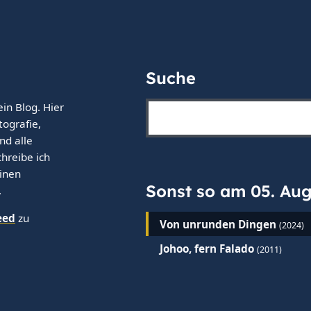
Suche
ein Blog. Hier
tografie,
nd alle
hreibe ich
einen
Sonst so am 05. Au
.
eed
zu
Von unrunden Dingen
(2024)
Johoo, fern Falado
(2011)