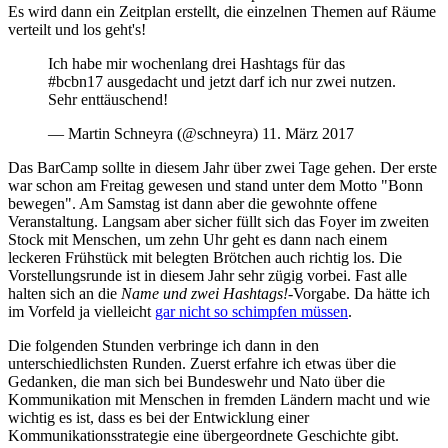
Es wird dann ein Zeitplan erstellt, die einzelnen Themen auf Räume
verteilt und los geht's!
Ich habe mir wochenlang drei Hashtags für das
#bcbn17 ausgedacht und jetzt darf ich nur zwei nutzen.
Sehr enttäuschend!
— Martin Schneyra (@schneyra) 11. März 2017
Das BarCamp sollte in diesem Jahr über zwei Tage gehen. Der erste
war schon am Freitag gewesen und stand unter dem Motto "Bonn
bewegen". Am Samstag ist dann aber die gewohnte offene
Veranstaltung. Langsam aber sicher füllt sich das Foyer im zweiten
Stock mit Menschen, um zehn Uhr geht es dann nach einem
leckeren Frühstück mit belegten Brötchen auch richtig los. Die
Vorstellungsrunde ist in diesem Jahr sehr zügig vorbei. Fast alle
halten sich an die
Name und zwei Hashtags!
-Vorgabe. Da hätte ich
im Vorfeld ja vielleicht
gar nicht so schimpfen müssen
.
Die folgenden Stunden verbringe ich dann in den
unterschiedlichsten Runden. Zuerst erfahre ich etwas über die
Gedanken, die man sich bei Bundeswehr und Nato über die
Kommunikation mit Menschen in fremden Ländern macht und wie
wichtig es ist, dass es bei der Entwicklung einer
Kommunikationsstrategie eine übergeordnete Geschichte gibt.