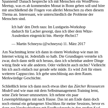
Spannend! Danach bespreche ich mit Menschen ein WordPress-
Meetup, was es ab kommenden Monat in Bonn geben soll und höre
mir anschließend die Fragen von allerlei Menschen zu eben diesem
Thema an. Interessant, wie unterschiedlich die Probleme der
Menschen sind.
Ich hab' den Dreh raus: Im Lustigsein-Workshop
dadurch für Lacher gesorgt, dass ich über dem Witze-
Ausdenken eingenickt bin. #herrje #bcbn17
— Martin Schneyra (@schneyra) 11. März 2017
Am Nachmittag lerne ich dann in einem Workshop wie man im
Internet witzig ist. Jedenfalls so halb. Die Grundlagen verstehe ich
zwar, doch dann stellt sich heraus, dass ich scheinbar andere Dinge
witzig finde wie alle anderen. Oder vielleicht auch nichts? Vielleicht
bin ich auch einfach nur gerade sehr müde. Es wird Zeit für einen
weiteren Cappuccino. Ich gehe unschlüssig aus dem Raum.
Merkwürdige Geschichte.
Schließlich lerne ich dann noch etwas über das
Zürcher Ressourcen
Modell
und wie man mit dem Selbstmanagement-Training lernt,
seine Ziele besser umzusetzen. Ich nehme ein paar
Leseempfehlungen mit nach Hause. Das ist am Ende dann doch
noch einmal ein gelungener Abschluss für meine Sessions, bevor es
dann zur Verabschiedung mit Feedbackrunde in den großen Saal