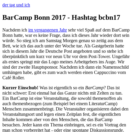
der tag und ich
BarCamp Bonn 2017 - Hashtag bcbn17
Nachdem ich
im vergangenen Jahr
sehr viel Spaß auf dem BarCamp
Bonn hatte, war es keine Frage, dass ich dieses Jahr wieder dort sein
würde. So stieg ich am Samstag Morgen genau so zeitig aus dem
Bett, wie ich das auch unter der Woche tue. Als Gastgeberin hatte
sich in diesem Jahr die Deutsche Post angeboten und so stehe ich
überpünktlich um kurz vor neun Uhr vor dem Post-Tower. Ungefähr
als erstes springt mir das Logo meines Arbeitgebers ins Auge. Wir
sind der zweite Hauptsponsor. Nachdem ich dann ein Namensschild
umhängen habe, gibt es zum wach werden einen Cappuccino vom
Café Roller.
Kurzer Einschub!
Was ist eigentlich so ein
BarCamp
? Das ist
nicht schwer: Erst einmal hat das Ganze nichts mit Zelten zu tun.
Ein BarCamp ist eine Veranstaltung, die sowohl themenoffen als
auch themenbezogen (zum Beispiel bei einem LiteraturCamp)
Menschen zusammenbringt. Die Veranstalter organisieren dabei den
Veranstaltungsort und legen einen Zeitplan fest, die eigentlichen
Inhalte kommen aber von den Menschen, die das BarCamp
besuchen. Jeder kann ein Thema einbringen, sei es ein Vortrag den
man schon vorbereitet hat - oder eine spontane Diskussionsrunde.