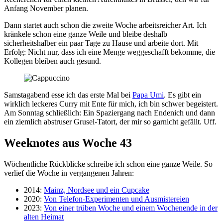
Anfang November planen.
Dann startet auch schon die zweite Woche arbeitsreicher Art. Ich
kränkele schon eine ganze Weile und bleibe deshalb
sicherheitshalber ein paar Tage zu Hause und arbeite dort. Mit
Erfolg: Nicht nur, dass ich eine Menge weggeschafft bekomme, die
Kollegen bleiben auch gesund.
Samstagabend esse ich das erste Mal bei
Papa Umi
. Es gibt ein
wirklich leckeres Curry mit Ente für mich, ich bin schwer begeistert.
Am Sonntag schließlich: Ein Spaziergang nach Endenich und dann
ein ziemlich abstruser Grusel-Tatort, der mir so garnicht gefällt. Uff.
Weeknotes aus Woche 43
Wöchentliche Rückblicke schreibe ich schon eine ganze Weile. So
verlief die Woche in vergangenen Jahren:
2014:
Mainz, Nordsee und ein Cupcake
2020:
Von Telefon-Experimenten und Ausmistereien
2023:
Von einer trüben Woche und einem Wochenende in der
alten Heimat