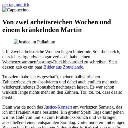
der tag und ich
Von zwei arbeitsreichen Wochen und
einem kränkelnden Martin
Uff. Zwei arbeitsreiche Wochen liegen hinter mir. So arbeitsreich,
dass ich es irgendwie sogar verbaselt habe, einen
Wochenzusammenfassungs-Rückblickartikel zu schreiben. Statt
dessen gab es ein paar
Bilder aus Zoutelande
.
Trotzdem habe ich es geschafft, meinen halbjährlichen
Zahnarztbesuch zu absolvieren und dabei auch endlich mal mein
wiedergefundenes Bonusheft nachtragen lassen. Es war schon
wirklich lange nichts mehr an den Zähnen. Toi, toi, toi, dass das so
bleibt!
Dann war da noch das
Justice-Konzert
am vorletzten Samstag, das
ich mit Fräulein Anna besuchte. Ein großer Spaß! Tags drauf gehen
wir ins Café von und zu zum Frühstücksbrunch und verbringen
anschließend einen entspannten Sonntag. Unter anderem mit einigen
Recherchen für einen kleinen Aufenthaltes in Brüssel, den wir für