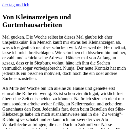
der tag und ich
Von Kleinanzeigen und
Gartenhausarbeiten
Mal gucken. Die Woche selbst ist dieses Mal glaube ich eher
unspektakulär. Ein Mensch kauft mir etwas bei Kleinanzeigen ab,
was ich eigentlich nicht verschicken will. Aber weil der Herr nett ist,
lasse ich mich breitschlagen. Wir schreiben ein bisschen hin und her,
er zahlt und schickt seine Adresse. Hätte er mal von Anfang an
gesagt, dass er in Siegburg wohnt, hätte ich ihm die Sachen
vermutlich sogar vorbeigebracht. Nunja. Der nette Kontakt hat mich
jedenfalls ein bisschen motiviert, doch noch die ein oder andere
Sache einzustellen.
Ab Mitte der Woche bin ich alleine zu Hause und genieße erst
einmal die Ruhe ein wenig. Es ist schon ziemlich gut, wirklich frei
über seine Zeit entscheiden zu können. Natürlich sitze ich nicht nur
rum, sondern arbeite weiter fleißig an Kellerregalen und gebe dem
Gartenhaus den Rest. Jedenfalls fast, denn beim Bestellen des Sika-
Klebezeugs habe ich mich ausnahmsweise mal in die "Zu wenig"-
Richtung verschätzt und so kann ich nur zwei der vier Alu-
Winkelbleche anbringen, die das Dach in Zukunft vor Nässe