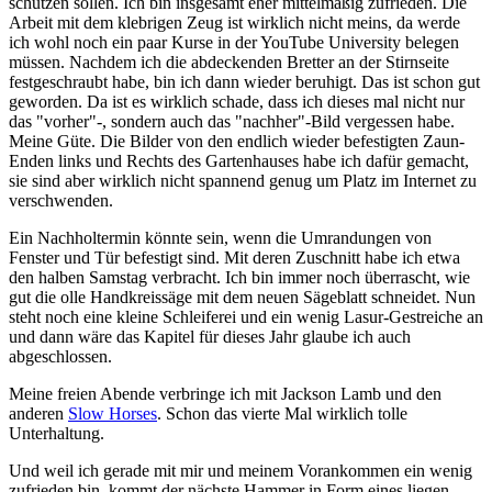
schützen sollen. Ich bin insgesamt eher mittelmäßig zufrieden. Die
Arbeit mit dem klebrigen Zeug ist wirklich nicht meins, da werde
ich wohl noch ein paar Kurse in der YouTube University belegen
müssen. Nachdem ich die abdeckenden Bretter an der Stirnseite
festgeschraubt habe, bin ich dann wieder beruhigt. Das ist schon gut
geworden. Da ist es wirklich schade, dass ich dieses mal nicht nur
das "vorher"-, sondern auch das "nachher"-Bild vergessen habe.
Meine Güte. Die Bilder von den endlich wieder befestigten Zaun-
Enden links und Rechts des Gartenhauses habe ich dafür gemacht,
sie sind aber wirklich nicht spannend genug um Platz im Internet zu
verschwenden.
Ein Nachholtermin könnte sein, wenn die Umrandungen von
Fenster und Tür befestigt sind. Mit deren Zuschnitt habe ich etwa
den halben Samstag verbracht. Ich bin immer noch überrascht, wie
gut die olle Handkreissäge mit dem neuen Sägeblatt schneidet. Nun
steht noch eine kleine Schleiferei und ein wenig Lasur-Gestreiche an
und dann wäre das Kapitel für dieses Jahr glaube ich auch
abgeschlossen.
Meine freien Abende verbringe ich mit Jackson Lamb und den
anderen
Slow Horses
. Schon das vierte Mal wirklich tolle
Unterhaltung.
Und weil ich gerade mit mir und meinem Vorankommen ein wenig
zufrieden bin, kommt der nächste Hammer in Form eines liegen