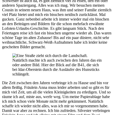
Schwester ist auch da, es gibt ziemlich viel zu essen, den ein oder
anderen Spaziergang. Alles was ich mag. Wir besuchen meinen
Cousin in seinem neuen Haus, was ihm und seiner Familie ziemlich
viel Platz bietet und mich ein bisschen neidisch zurücklässt. Mal
gucken. Ganz nebenbei arbeite ich immer wieder mal ein bisschen
an den Beiträgen und Bildern für die schon mehrfach erwähnte
Lofoten-Urlaubs-Geschichte. Es gibt langsam Stück. Nach den
Feiertagen reise ich fast ein bisschen ungerne wieder ab. Das waren
schöne Tage im alten Zuhause! Bis auf ein paar düstere, nicht sehr
weihnachtliche, Schwarz-Weiß-Aufnahmen habe ich leider keine
gescheiten Bilder gemacht.
Natürlich machte ich auch zwischen den Jahren das ein
oder andere Bild. Hier der Blick auf die B41, die sich
bei Idar-Oberstein durch die Ausläufer des Hunsrücks
schlängelt.
Die Zeit zwischen den Jahren verbringe ich zu Hause und bin vor
allem fleißig. Fräulein Anna muss leider arbeiten und so gibt es für
mich viel Zeit, um all die vielen Kleinigkeiten zu erledigen. Und so
räume ich auf, miste aus, werfe weg. Um meine Papierablage habe
ich mich schon viele Monate nicht mehr gekümmert. Natürlich
schaffe ich wieder nicht alles, was ich mir so vorgenommen habe.
Damit war aber zu rechnen. Ich bin zufrieden. Silvester verbringen