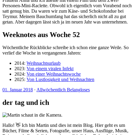
Fräulein Anna und ich alleine mit einem Film und dem Zwei-
Personen-Mini-Raclette. Obwohl ich eigentlich vom Vorabend noch
satt genug bin. Da waren wir zum Käse- und Schokofondue bei
Teymur. Meinem Bauchumfang hat das sicherlich nicht all zu gut
getan. Aber dagegen lässt sich ja im neuen Jahr was unternehmen.
Weeknotes aus Woche 52
Wöchentliche Rückblicke schreibe ich schon eine ganze Weile. So
verlief die Woche in vergangenen Jahren:
2014:
Weihnachtsurlaub
2023:
Von einem viralen Infekt
2024:
Von einer Weihnachtswoche
2025:
Von Lustlosigkeit und Weihnachten
01. Januar 2018
·
Allwöchentlich Belangloses
der tag und ich
Hallo! 👋 Ich bin Martin und dies ist mein Blog. Hier geht es um
Bücher, Filme & Serien, Fotografie, unser Haus, Ausflüge, Musik,