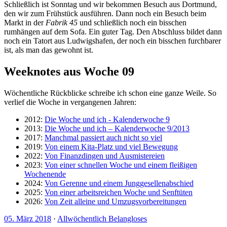
Schließlich ist Sonntag und wir bekommen Besuch aus Dortmund,
den wir zum Frühstück ausführen. Dann noch ein Besuch beim
Markt in der
Fabrik 45
und schließlich noch ein bisschen
rumhängen auf dem Sofa. Ein guter Tag. Den Abschluss bildet dann
noch ein Tatort aus Ludwigshafen, der noch ein bisschen furchbarer
ist, als man das gewohnt ist.
Weeknotes aus Woche 09
Wöchentliche Rückblicke schreibe ich schon eine ganze Weile. So
verlief die Woche in vergangenen Jahren:
2012:
Die Woche und ich - Kalenderwoche 9
2013:
Die Woche und ich – Kalenderwoche 9/2013
2017:
Manchmal passiert auch nicht so viel
2019:
Von einem Kita-Platz und viel Bewegung
2022:
Von Finanzdingen und Ausmistereien
2023:
Von einer schnellen Woche und einem fleißigen
Wochenende
2024:
Von Gerenne und einem Junggesellenabschied
2025:
Von einer arbeitsreichen Woche und Senftüten
2026:
Von Zeit alleine und Umzugsvorbereitungen
05. März 2018
·
Allwöchentlich Belangloses