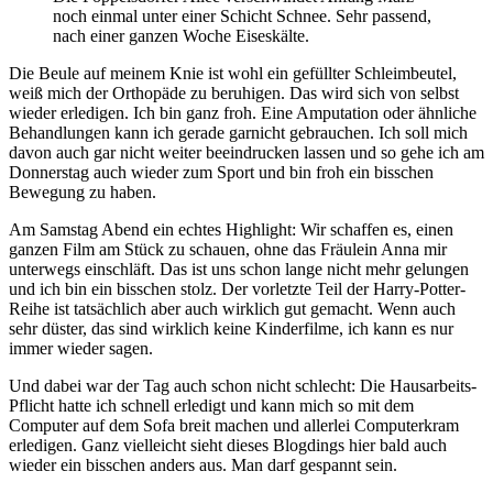
noch einmal unter einer Schicht Schnee. Sehr passend,
nach einer ganzen Woche Eiseskälte.
Die Beule auf meinem Knie ist wohl ein gefüllter Schleimbeutel,
weiß mich der Orthopäde zu beruhigen. Das wird sich von selbst
wieder erledigen. Ich bin ganz froh. Eine Amputation oder ähnliche
Behandlungen kann ich gerade garnicht gebrauchen. Ich soll mich
davon auch gar nicht weiter beeindrucken lassen und so gehe ich am
Donnerstag auch wieder zum Sport und bin froh ein bisschen
Bewegung zu haben.
Am Samstag Abend ein echtes Highlight: Wir schaffen es, einen
ganzen Film am Stück zu schauen, ohne das Fräulein Anna mir
unterwegs einschläft. Das ist uns schon lange nicht mehr gelungen
und ich bin ein bisschen stolz. Der vorletzte Teil der Harry-Potter-
Reihe ist tatsächlich aber auch wirklich gut gemacht. Wenn auch
sehr düster, das sind wirklich keine Kinderfilme, ich kann es nur
immer wieder sagen.
Und dabei war der Tag auch schon nicht schlecht: Die Hausarbeits-
Pflicht hatte ich schnell erledigt und kann mich so mit dem
Computer auf dem Sofa breit machen und allerlei Computerkram
erledigen. Ganz vielleicht sieht dieses Blogdings hier bald auch
wieder ein bisschen anders aus. Man darf gespannt sein.