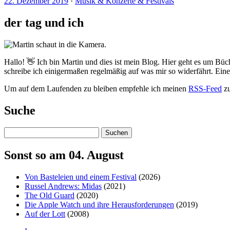
22. Dezember 2019
·
Musik & Konzerte & Festivals
der tag und ich
Hallo! 👋 Ich bin Martin und dies ist mein Blog. Hier geht es um Büc
schreibe ich einigermaßen regelmäßig auf was mir so widerfährt. Ei
Um auf dem Laufenden zu bleiben empfehle ich meinen
RSS-Feed
zu
Suche
Suchen
Sonst so am 04. August
Von Basteleien und einem Festival
(2026)
Russel Andrews: Midas
(2021)
The Old Guard
(2020)
Die Apple Watch und ihre Herausforderungen
(2019)
Auf der Lott
(2008)