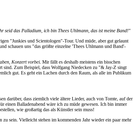
Ihr seid das Palladium, ich bin Thees Uhlmann, das ist meine Band!"
hrigen "Junkies und Scientologen"-Tour. Und müde, aber gut gelaunt
n und schauen uns "das größte einzelne 'Thees Uhlmann und Band'-
ben, Konzert vorbei.
Mir fällt es deshalb meistens ein bisschen
rt sind. Zum Beispiel, dass Wolfgang Niedecken zu "& Jay-Z singt
emlich gut. Es geht ein Lachen durch den Raum, als alle im Publikum
n darüber, dass ziemlich viele ältere Lieder, auch von Tomte, auf der
d. Für einen Balladenabend wäre ich zu müde gewesen. Ich bin immer
tellen, wie großartig das als Künstler sein muss!
n zu sein. Vielleicht stehen im kommenden Jahr wieder ein paar mehr