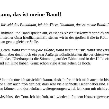
mann, das ist meine Band!
 Ihr seid das Palladium, ich bin Thees Uhlmann, das ist meine Band! 
 Uhlmann und Band spielen auf, es ist das Abschlusskonzert der diesjä
t seiner Oma friedlich schläft, stehen wir in der großen Halle in Köl
,
an genau gleicher Stelle.
 gleich.
Band kommt auf die Bühne, Band macht Musik, Band gibt Zuga
 dann aber doch noch ein paar Außergewöhnlichkeiten die berichtenswe
lt das. Überhaupt ist die Stimmung auf der Bühne und in der Halle zi
 und ein Kind haben. Ganz schön viele Arme gehen da hoch.
lbum kenne ich tatsächlich kaum, deshalb freute ich mich auch ein bisse
 vor allem auch froh darüber, dass sehr viele schnelle Lieder dabei sin
 können und dort einfach weitergesungen wird. Ich kann mir nicht vors
bschluss der Tour. Ich bin froh, mal wieder auf einem Konzert gewese