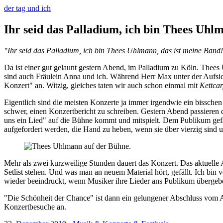
der tag und ich
Ihr seid das Palladium, ich bin Thees Uhl
"Ihr seid das Palladium, ich bin Thees Uhlmann, das ist meine Band!
Da ist einer gut gelaunt gestern Abend, im Palladium zu Köln. Thees
sind auch Fräulein Anna und ich. Während Herr Max unter der Aufsich
Konzert" an. Witzig, gleiches taten wir auch schon einmal mit
Kettcar
Eigentlich sind die meisten Konzerte ja immer irgendwie ein bisschen
schwer, einen Konzertbericht zu schreiben. Gestern Abend passieren
uns ein Lied" auf die Bühne kommt und mitspielt. Dem Publikum gefäl
aufgefordert werden, die Hand zu heben, wenn sie über vierzig sind
Mehr als zwei kurzweilige Stunden dauert das Konzert. Das aktuelle A
Setlist stehen. Und was man an neuem Material hört, gefällt. Ich bin
wieder beeindruckt, wenn Musiker ihre Lieder ans Publikum übergeben
"Die Schönheit der Chance" ist dann ein gelungener Abschluss vom A
Konzertbesuche an.