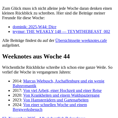
Zum Glück muss ich nicht alleine jede Woche daran denken einen
kleinen Rückblick zu schreiben. Hier sind die Beiträge meiner
Freunde für diese Woche:
dominik: 2025-W44: Dice
teymur: THE WEAKLY 148 — TEYMTHEBEAST_002
Alle Beiträge findest du auf der
Übersichtsseite weeknotes.cafe
aufgelistet.
Weeknotes aus Woche 44
Wöchentliche Rückblicke schreibe ich schon eine ganze Weile. So
verlief die Woche in vergangenen Jahren:
2014:
Marcus Wiebusch, Aschaffenburg und ein wenig
Bahnromantik
2017:
Von viel Arbeit, einer Hochzeit und einer Reise
2020:
Von Krankheiten und einem Waldspaziergang
2023:
Von Hamsterrädern und Gartenarbeiten
2024:
Von einer schnellen Woche und einem
Bergwerksbesuch