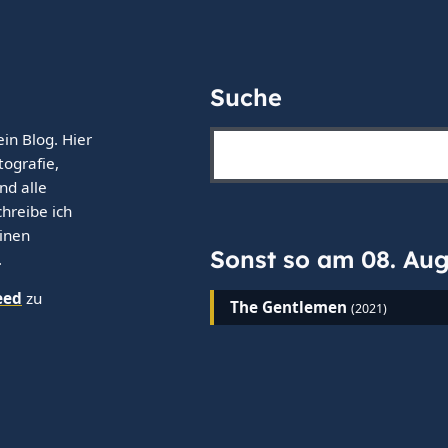
Suche
ein Blog. Hier
tografie,
nd alle
hreibe ich
einen
Sonst so am 08. Au
.
eed
zu
The Gentlemen
(2021)