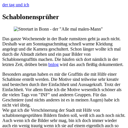
der tag und ich
Schablonensprüher
Das ganze Wochenende in der Bude rumsitzen geht ja auch nicht.
Deshalb war am Sonntagnachmittag schnell warme Kleidung
angelegt und die Kamera geschultert. Schon länger wollte ich mal
durch die Altstadt ziehen und ein paar Bilder von
Schablonengraffitis machen. Die häufen sich dort nämlich in der
letzten Zeit, drüben beim
bnlog
wird das auch fleißig dokumentiert.
Besonders angetan haben es mir die Graffitis die mit Hilfe einer
Schablone erstellt werden. Die Motive sind teilweise sehr kreativ
und bestechen durch ihre Einfachheit und Aussagekraft. Trotz der
Einfachheit. Vor allem finde ich die Motive wesentlich schöner als
die vielen Tags von "INF" und anderen Gruppen. Für das
Geschmiere (und nichts anderes ist es in meinen Augen) habe ich
nicht viel übrig.
Wie gut ich die Verschönerung der Stadt mit Hilfe von
schablonengesprühten Bildern finden soll, weiß ich auch noch nicht.
Auch wenn ich die Bilder sehr mag, bin ich doch immer wieder
auch ein wenig traurig wenn ich sie auf einem eigentlich auch so