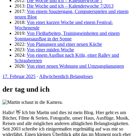
2012:
Die Woche und ich – Kalenderwoche 7
2013:
Die Woche und ich – Kalenderwoche 7/2013
2017:
Von einem Spaziergang, Computerspielen und einem
neuen Blog
2018:
Von einer kurzen Woche und einem Festival-
Wochenende
2019:
Von Fleißarbeiten, Trainingseinheiten und einem
Sonntagsausflug in der Sonne
2022:
Von Planungen und einer neuen Küche
2023:
Von einer müden Woche
2024:
Von einem Ausflug nach Köln, einer Ralley und
Schraubereien
2026:
Von einer neuen Wohnung und Umzugsplanungen
17. Februar 2025
·
Allwöchentlich Belangloses
der tag und ich
Hallo! 👋 Ich bin Martin und dies ist mein Blog. Hier geht es um
Bücher, Filme & Serien, Fotografie, unser Haus, Ausflüge, Musik,
Reisen und alle möglichen anderen alltäglichen Belanglosigkeiten.
Seit 2003 schreibe ich einigermaßen regelmäßig auf was mir so
widerfährt. Einen kleinen Überblick gibt das im Moment noch eher