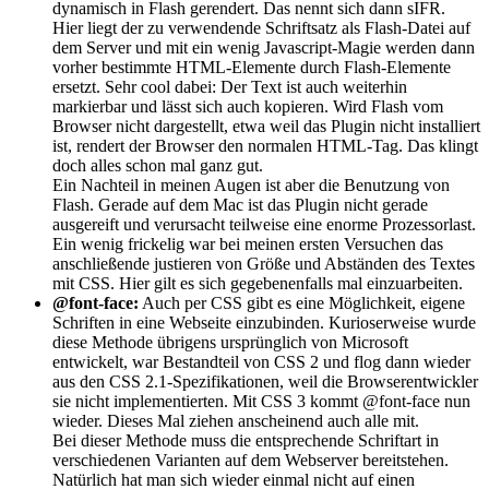
dynamisch in Flash gerendert. Das nennt sich dann sIFR.
Hier liegt der zu verwendende Schriftsatz als Flash-Datei auf
dem Server und mit ein wenig Javascript-Magie werden dann
vorher bestimmte HTML-Elemente durch Flash-Elemente
ersetzt. Sehr cool dabei: Der Text ist auch weiterhin
markierbar und lässt sich auch kopieren. Wird Flash vom
Browser nicht dargestellt, etwa weil das Plugin nicht installiert
ist, rendert der Browser den normalen HTML-Tag. Das klingt
doch alles schon mal ganz gut.
Ein Nachteil in meinen Augen ist aber die Benutzung von
Flash. Gerade auf dem Mac ist das Plugin nicht gerade
ausgereift und verursacht teilweise eine enorme Prozessorlast.
Ein wenig frickelig war bei meinen ersten Versuchen das
anschließende justieren von Größe und Abständen des Textes
mit CSS. Hier gilt es sich gegebenenfalls mal einzuarbeiten.
@font-face:
Auch per CSS gibt es eine Möglichkeit, eigene
Schriften in eine Webseite einzubinden. Kurioserweise wurde
diese Methode übrigens ursprünglich von Microsoft
entwickelt, war Bestandteil von CSS 2 und flog dann wieder
aus den CSS 2.1-Spezifikationen, weil die Browserentwickler
sie nicht implementierten. Mit CSS 3 kommt @font-face nun
wieder. Dieses Mal ziehen anscheinend auch alle mit.
Bei dieser Methode muss die entsprechende Schriftart in
verschiedenen Varianten auf dem Webserver bereitstehen.
Natürlich hat man sich wieder einmal nicht auf einen