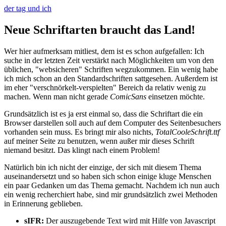
der tag und ich
Neue Schriftarten braucht das Land!
Wer hier aufmerksam mitliest, dem ist es schon aufgefallen: Ich
suche in der letzten Zeit verstärkt nach Möglichkeiten um von den
üblichen, "websicheren" Schriften wegzukommen. Ein wenig habe
ich mich schon an den Standardschriften sattgesehen. Außerdem ist
im eher "verschnörkelt-verspielten" Bereich da relativ wenig zu
machen. Wenn man nicht gerade
ComicSans
einsetzen möchte.
Grundsätzlich ist es ja erst einmal so, dass die Schriftart die ein
Browser darstellen soll auch auf dem Computer des Seitenbesuchers
vorhanden sein muss. Es bringt mir also nichts,
TotalCooleSchrift.ttf
auf meiner Seite zu benutzen, wenn außer mir dieses Schrift
niemand besitzt. Das klingt nach einem Problem!
Natürlich bin ich nicht der einzige, der sich mit diesem Thema
auseinandersetzt und so haben sich schon einige kluge Menschen
ein paar Gedanken um das Thema gemacht. Nachdem ich nun auch
ein wenig recherchiert habe, sind mir grundsätzlich zwei Methoden
in Erinnerung geblieben.
sIFR:
Der auszugebende Text wird mit Hilfe von Javascript