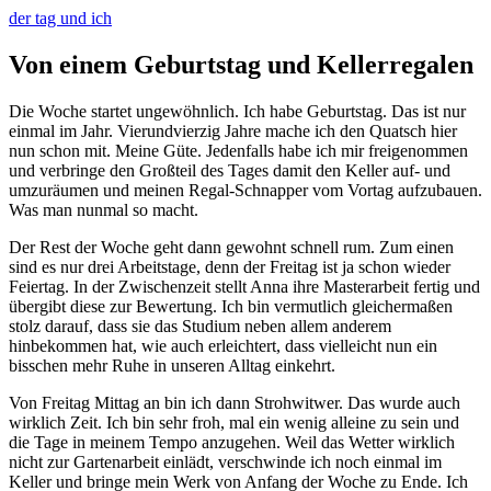
der tag und ich
Von einem Geburtstag und Kellerregalen
Die Woche startet ungewöhnlich. Ich habe Geburtstag. Das ist nur
einmal im Jahr. Vierundvierzig Jahre mache ich den Quatsch hier
nun schon mit. Meine Güte. Jedenfalls habe ich mir freigenommen
und verbringe den Großteil des Tages damit den Keller auf- und
umzuräumen und meinen Regal-Schnapper vom Vortag aufzubauen.
Was man nunmal so macht.
Der Rest der Woche geht dann gewohnt schnell rum. Zum einen
sind es nur drei Arbeitstage, denn der Freitag ist ja schon wieder
Feiertag. In der Zwischenzeit stellt Anna ihre Masterarbeit fertig und
übergibt diese zur Bewertung. Ich bin vermutlich gleichermaßen
stolz darauf, dass sie das Studium neben allem anderem
hinbekommen hat, wie auch erleichtert, dass vielleicht nun ein
bisschen mehr Ruhe in unseren Alltag einkehrt.
Von Freitag Mittag an bin ich dann Strohwitwer. Das wurde auch
wirklich Zeit. Ich bin sehr froh, mal ein wenig alleine zu sein und
die Tage in meinem Tempo anzugehen. Weil das Wetter wirklich
nicht zur Gartenarbeit einlädt, verschwinde ich noch einmal im
Keller und bringe mein Werk von Anfang der Woche zu Ende. Ich