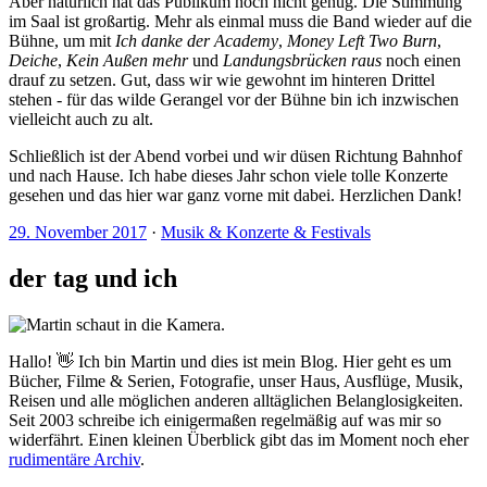
Aber natürlich hat das Publikum noch nicht genug. Die Stimmung
im Saal ist großartig. Mehr als einmal muss die Band wieder auf die
Bühne, um mit
Ich danke der Academy
,
Money Left Two Burn
,
Deiche
,
Kein Außen mehr
und
Landungsbrücken raus
noch einen
drauf zu setzen. Gut, dass wir wie gewohnt im hinteren Drittel
stehen - für das wilde Gerangel vor der Bühne bin ich inzwischen
vielleicht auch zu alt.
Schließlich ist der Abend vorbei und wir düsen Richtung Bahnhof
und nach Hause. Ich habe dieses Jahr schon viele tolle Konzerte
gesehen und das hier war ganz vorne mit dabei. Herzlichen Dank!
29. November 2017
·
Musik & Konzerte & Festivals
der tag und ich
Hallo! 👋 Ich bin Martin und dies ist mein Blog. Hier geht es um
Bücher, Filme & Serien, Fotografie, unser Haus, Ausflüge, Musik,
Reisen und alle möglichen anderen alltäglichen Belanglosigkeiten.
Seit 2003 schreibe ich einigermaßen regelmäßig auf was mir so
widerfährt. Einen kleinen Überblick gibt das im Moment noch eher
rudimentäre Archiv
.