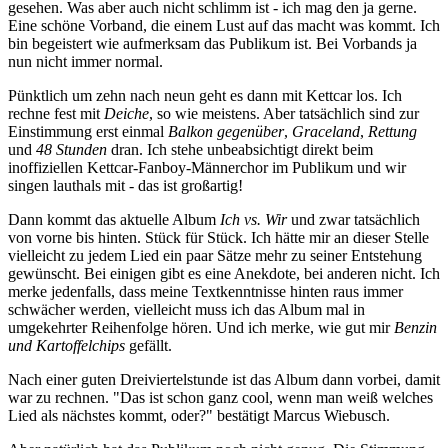
gesehen. Was aber auch nicht schlimm ist - ich mag den ja gerne.
Eine schöne Vorband, die einem Lust auf das macht was kommt. Ich
bin begeistert wie aufmerksam das Publikum ist. Bei Vorbands ja
nun nicht immer normal.
Pünktlich um zehn nach neun geht es dann mit Kettcar los. Ich
rechne fest mit
Deiche
, so wie meistens. Aber tatsächlich sind zur
Einstimmung erst einmal
Balkon gegenüber
,
Graceland
,
Rettung
und
48 Stunden
dran. Ich stehe unbeabsichtigt direkt beim
inoffiziellen Kettcar-Fanboy-Männerchor im Publikum und wir
singen lauthals mit - das ist großartig!
Dann kommt das aktuelle Album
Ich vs. Wir
und zwar tatsächlich
von vorne bis hinten. Stück für Stück. Ich hätte mir an dieser Stelle
vielleicht zu jedem Lied ein paar Sätze mehr zu seiner Entstehung
gewünscht. Bei einigen gibt es eine Anekdote, bei anderen nicht. Ich
merke jedenfalls, dass meine Textkenntnisse hinten raus immer
schwächer werden, vielleicht muss ich das Album mal in
umgekehrter Reihenfolge hören. Und ich merke, wie gut mir
Benzin
und Kartoffelchips
gefällt.
Nach einer guten Dreiviertelstunde ist das Album dann vorbei, damit
war zu rechnen. "Das ist schon ganz cool, wenn man weiß welches
Lied als nächstes kommt, oder?" bestätigt Marcus Wiebusch.