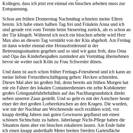
Kollegen, dass ich jetzt erst einmal ein bisschen arbeiten muss zur
Entspannung.
Schon am frühen Donnerstag Nachmittag schneien meine Eltern
herein. Ich habe einen halben Tag frei und Fräulein Anna und ich
sind gerade erst vom Termin beim Steuerring zurück, als es schon an
der Tür klingelt. Während ich noch ein bisschen arbeite wird Herr
Max also an diesem Tag verstärkt von der Kita abgeholt. Am Freitag
ist dann wieder einmal eine Herausforderund in der
Betreuungssituation gegeben und so sind wir ganz froh, dass Oma
und Opa das Kinderbespaßen zumindest am Vormittag übernehmen
bevor sie weiter nach Köln zu Frau Schwester düsen.
Und dann ist auch schon früher Freitags-Feierabend und ich kann an
meine liebste Freizeitbeschäftigung gehen: Hecken schneiden.
Dieses Mal aber im großen Stil, denn bereits am frühen Morgen hat
mir ein Fahrer des lokalen Containerdienstes ein zehn Kubikmeter
großes Grüngutabfahrbehältnis auf das Nachbargrundstück direkt
neben unseren Zaun gestellt. Und so geht es mit der Astschere heute
einer der drei großen Lorbeerkirschen an den Kragen. Die wurden,
wie mir der Nachbar am Wochenende noch erzählen wird, vor
knapp dreißig Jahren mal guten Gewissens gepflanzt um einen
schönen Sichtschutz zu haben. Jahrelange Nicht-Pflege haben die
Situation dann aber ein bisschen eskalieren lassen. Am Ende habe
ich einen knapp anderthalb Meter breiten Streifen Gartenfläche