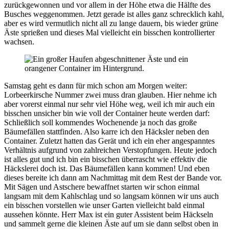
zurückgewonnen und vor allem in der Höhe etwa die Hälfte des
Busches weggenommen. Jetzt gerade ist alles ganz schrecklich kahl,
aber es wird vermutlich nicht all zu lange dauern, bis wieder grüne
Äste sprießen und dieses Mal vielleicht ein bisschen kontrollierter
wachsen.
Samstag geht es dann für mich schon am Morgen weiter:
Lorbeerkirsche Nummer zwei muss dran glauben. Hier nehme ich
aber vorerst einmal nur sehr viel Höhe weg, weil ich mir auch ein
bisschen unsicher bin wie voll der Container heute werden darf:
Schließlich soll kommendes Wochenende ja noch das große
Bäumefällen stattfinden. Also karre ich den Häcksler neben den
Container. Zuletzt hatten das Gerät und ich ein eher angespanntes
Verhältnis aufgrund von zahlreichen Verstopfungen. Heute jedoch
ist alles gut und ich bin ein bisschen überrascht wie effektiv die
Häckslerei doch ist. Das Bäumefällen kann kommen! Und eben
dieses bereite ich dann am Nachmittag mit dem Rest der Bande vor.
Mit Sägen und Astschere bewaffnet starten wir schon einmal
langsam mit dem Kahlschlag und so langsam können wir uns auch
ein bisschen vorstellen wie unser Garten vielleicht bald einmal
aussehen könnte. Herr Max ist ein guter Assistent beim Häckseln
und sammelt gerne die kleinen Äste auf um sie dann selbst oben in