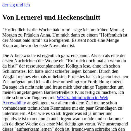
der tag und ich
Von Lernerei und Heckenschnitt
"Hoffentlich ist die Woche bald rum!" sage ich am frühen Montag
Morgen zu Fräulein Anna. Um mich dann zu einem "Hoffentlich ist
der Monat bald rum!" zu korrigieren. Es steht noch eine Menge
Kram an, bevor der erste November ist.
Die Arbeitswoche ist eigentlich ganz entspannt. Als ich als eine der
ersten Nachrichten der Woche ein "Ruf mich doch mal an wenn du
da bist!" der ressourcenplanenden Kollegin lese, ahne ich schon
Schlimmstes. Ich hätte nicht schiefer liegen können: Durch den
Wegfall meines ehemals unliebsten Projektes hat sich ja ein bisschen
Zeit aufgetan und ich soll diese unbedingt zur Fortbildung nutzen.
Da sage ich nicht nein und freue mich über einige Tagstunden um
meinen angefangenen Barrierefreiheits-Kurs fertig zu machen. Ich
hatte schon vor längerem mit
W3Cx: Introduction to Web
Accessibility
angefangen, vor allem mit dem Ziel meine schon
vorhandenen technischen Kenntnisse mit ein paar Grundlagen zu
untermauern. Aber wie es so ist: Irgendwas ist ja immer und
irgendwie ist man dann ja auch irgendwann müde und so komme
ich da diese Woche das erste Mal richtig gut voran. Wie anstrengend
dieses "aufmerksam lernen" doch ist. Irgendwann schreibe ich den