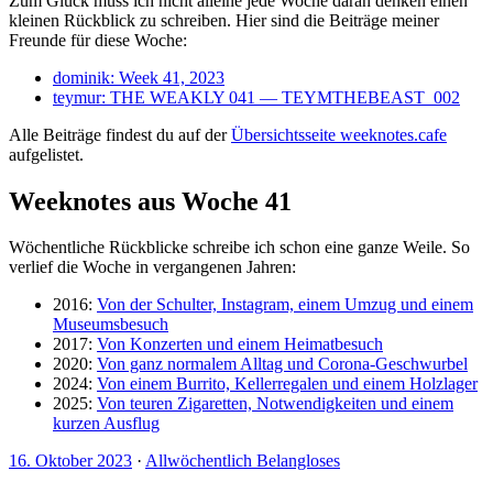
Zum Glück muss ich nicht alleine jede Woche daran denken einen
kleinen Rückblick zu schreiben. Hier sind die Beiträge meiner
Freunde für diese Woche:
dominik: Week 41, 2023
teymur: THE WEAKLY 041 — TEYMTHEBEAST_002
Alle Beiträge findest du auf der
Übersichtsseite weeknotes.cafe
aufgelistet.
Weeknotes aus Woche 41
Wöchentliche Rückblicke schreibe ich schon eine ganze Weile. So
verlief die Woche in vergangenen Jahren:
2016:
Von der Schulter, Instagram, einem Umzug und einem
Museumsbesuch
2017:
Von Konzerten und einem Heimatbesuch
2020:
Von ganz normalem Alltag und Corona-Geschwurbel
2024:
Von einem Burrito, Kellerregalen und einem Holzlager
2025:
Von teuren Zigaretten, Notwendigkeiten und einem
kurzen Ausflug
16. Oktober 2023
·
Allwöchentlich Belangloses