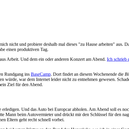
mich nicht und probiere deshalb mal dieses "zu Hause arbeiten" aus. D
abe einen produktiven Tag.
n aus Arbeit. Und dem ein oder anderen Konzert am Abend.
Ich schrieb 
nen Rundgang ins
BaseCamp
. Dort findet an diesem Wochenende die
Bi
en würde, war dem Internet leider nicht zu entnehmen gewesen. Schad
mein Ziel für den Abend.
e erledigen. Und das Auto bei Europcar abholen. Am Abend soll es noch 
 nette Mann beim Autovermieter und drückt mir den Schlüssel für den n
n Eltern geht recht schnell vorbei.