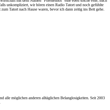
wirtschaft mit dem Namen "Forellenhof" eine eben solche esse, mich
alls unkompliziert, wir hören einen Radio Tatort und noch gefühlte
zum Tatort nach Hause waren, bevor ich dann zeitig ins Bett gehe.
nd alle möglichen anderen alltäglichen Belanglosigkeiten. Seit 2003
.