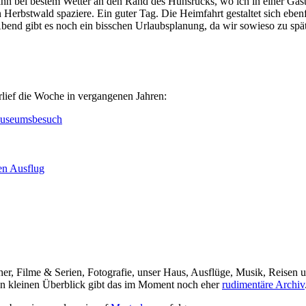
n bei bestem Wetter an den Rand des Hunsrücks, wo ich in einer Gast
erbstwald spaziere. Ein guter Tag. Die Heimfahrt gestaltet sich ebenf
nd gibt es noch ein bisschen Urlaubsplanung, da wir sowieso zu spät 
rlief die Woche in vergangenen Jahren:
Museumsbesuch
en Ausflug
her, Filme & Serien, Fotografie, unser Haus, Ausflüge, Musik, Reisen u
nen kleinen Überblick gibt das im Moment noch eher
rudimentäre Archiv