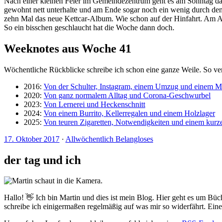
Nach einer kleinen Feier im Gemeindezentrum geht es am Sonntag dan
gewohnt nett unterhalte und am Ende sogar noch ein wenig durch den H
zehn Mal das neue Kettcar-Album. Wie schon auf der Hinfahrt. Am Abe
So ein bisschen geschlaucht hat die Woche dann doch.
Weeknotes aus Woche 41
Wöchentliche Rückblicke schreibe ich schon eine ganze Weile. So ve
2016:
Von der Schulter, Instagram, einem Umzug und einem 
2020:
Von ganz normalem Alltag und Corona-Geschwurbel
2023:
Von Lernerei und Heckenschnitt
2024:
Von einem Burrito, Kellerregalen und einem Holzlager
2025:
Von teuren Zigaretten, Notwendigkeiten und einem kurz
17. Oktober 2017
·
Allwöchentlich Belangloses
der tag und ich
Hallo! 👋 Ich bin Martin und dies ist mein Blog. Hier geht es um Büc
schreibe ich einigermaßen regelmäßig auf was mir so widerfährt. Ei