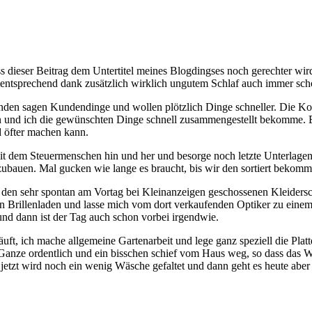
 dieser Beitrag dem Untertitel meines Blogdingses noch gerechter wird a
ementsprechend dank zusätzlich wirklich ungutem Schlaf auch immer sc
den sagen Kundendinge und wollen plötzlich Dinge schneller. Die Koll
nn und ich die gewünschten Dinge schnell zusammengestellt bekomme. 
d öfter machen kann.
n mit dem Steuermenschen hin und her und besorge noch letzte Unterlagen
zubauen. Mal gucken wie lange es braucht, bis wir den sortiert bekomm
n sehr spontan am Vortag bei Kleinanzeigen geschossenen Kleidersch
 Brillenladen und lasse mich vom dort verkaufenden Optiker zu einem 
nd dann ist der Tag auch schon vorbei irgendwie.
uft, ich mache allgemeine Gartenarbeit und lege ganz speziell die Pl
Ganze ordentlich und ein bisschen schief vom Haus weg, so dass das Wa
jetzt wird noch ein wenig Wäsche gefaltet und dann geht es heute aber w