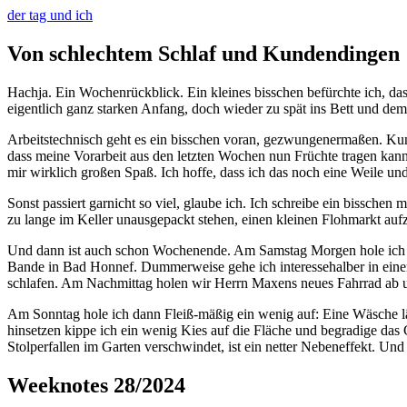
der tag und ich
Von schlechtem Schlaf und Kundendingen
Hachja. Ein Wochenrückblick. Ein kleines bisschen befürchte ich, dass
eigentlich ganz starken Anfang, doch wieder zu spät ins Bett und d
Arbeitstechnisch geht es ein bisschen voran, gezwungenermaßen. Kun
dass meine Vorarbeit aus den letzten Wochen nun Früchte tragen ka
mir wirklich großen Spaß. Ich hoffe, dass ich das noch eine Weile un
Sonst passiert garnicht so viel, glaube ich. Ich schreibe ein bissche
zu lange im Keller unausgepackt stehen, einen kleinen Flohmarkt auf
Und dann ist auch schon Wochenende. Am Samstag Morgen hole ich de
Bande in Bad Honnef. Dummerweise gehe ich interessehalber in einen
schlafen. Am Nachmittag holen wir Herrn Maxens neues Fahrrad ab u
Am Sonntag hole ich dann Fleiß-mäßig ein wenig auf: Eine Wäsche lä
hinsetzen kippe ich ein wenig Kies auf die Fläche und begradige das 
Stolperfallen im Garten verschwindet, ist ein netter Nebeneffekt. Und 
Weeknotes 28/2024