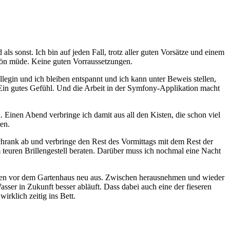
ls sonst. Ich bin auf jeden Fall, trotz aller guten Vorsätze und einem
hön müde. Keine guten Vorraussetzungen.
egin und ich bleiben entspannt und ich kann unter Beweis stellen,
Ein gutes Gefühl. Und die Arbeit in der Symfony-Applikation macht
. Einen Abend verbringe ich damit aus all den Kisten, die schon viel
en.
rank ab und verbringe den Rest des Vormittags mit dem Rest der
teuren Brillengestell beraten. Darüber muss ich nochmal eine Nacht
atten vor dem Gartenhaus neu aus. Zwischen herausnehmen und wieder
sser in Zukunft besser abläuft. Dass dabei auch eine der fieseren
irklich zeitig ins Bett.