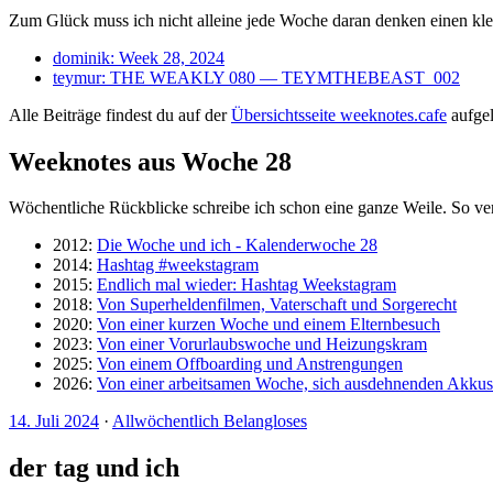
Zum Glück muss ich nicht alleine jede Woche daran denken einen klei
dominik: Week 28, 2024
teymur: THE WEAKLY 080 — TEYMTHEBEAST_002
Alle Beiträge findest du auf der
Übersichtsseite weeknotes.cafe
aufgeli
Weeknotes aus Woche 28
Wöchentliche Rückblicke schreibe ich schon eine ganze Weile. So ve
2012:
Die Woche und ich - Kalenderwoche 28
2014:
Hashtag #weekstagram
2015:
Endlich mal wieder: Hashtag Weekstagram
2018:
Von Superheldenfilmen, Vaterschaft und Sorgerecht
2020:
Von einer kurzen Woche und einem Elternbesuch
2023:
Von einer Vorurlaubswoche und Heizungskram
2025:
Von einem Offboarding und Anstrengungen
2026:
Von einer arbeitsamen Woche, sich ausdehnenden Akku
14. Juli 2024
·
Allwöchentlich Belangloses
der tag und ich