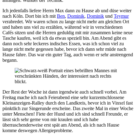
anfangen. Wunder der Technik.
Ich jedenfalls liefere Herrn Max dann zu Hause ab und düse weiter
nach Köln. Dort bin ich mit
Ben
,
Dominik
,
Dominik
und
Teymur
verabredet. Wir waren schon zu lange nicht mehr am gleichen Ort
und haben uns viel zu erzählen, während wir in verschiedenen
Cafés sitzen und die Herren geduldig mit mir zusammen keine neue
Tasche kaufen, weil ich da etwas speziell bin. Am Abend gibt es
dann noch sehr leckeres indisches Essen, was ich schon viel zu
lange nicht mehr gegessen habe, bevor ich dann sehr müde nach
Hause fahre. Das war ein guter Tag, auch wenn er sehr anstrengend
begann.
Der Rest der Woche ist dann irgendwie auch schnell vorbei. Am
Freitag mache ich nach Feierabend eine sehr kurzentschlossene
Kleinanzeigen-Ralley durch den Landkreis, bevor ich in Vinxel fast
pünktlich zur Singerunde erscheine. Das zweite Mal in einer Woche
unter Menschen! Fiete der Hund und ich sind schnell Freunde, er
lässt sich sehr gerne von mir kraulen und ich habe
überraschenderweise erst spät am Abend, als ich nach Hause
komme deswegen Allergieprobleme.