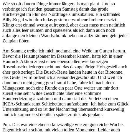
Wie so oft dauern Dinge immer länger als man plant. Und so
verbringe ich fast den gesamten Samstag damit das große
Bücherregal im Flur des Nordflügels umzubauen. Ein schmales
Billy-Regal wird durch das gestern erworbene breitere ersetzt.
Klingt erst einmal wenig aufregend, aber dazu muss man natürlich
auch alles leer räumen und spätestens als ich dann auch noch
anfange den kleinen Wandschrank nebenan aufzuräumen geht jeder
Zeitplan flöten.
Am Sonntag treibe ich mich nochmal eine Weile im Garten herum.
Bevor die Heizungsbauer im Dezember kamen, hatte ich in einer
Hauruck-Aktion zuerst einen ebenso alten wie knorzigen
Rosenbusch niedergemacht und das dazugehörige Holzgestell auch
eher grob zerlegt. Die Busch-Reste landen heute in der Biotonne,
das Gestell wird ordentlich auseinandergeschraubt. Und weil ich
dann noch nicht genug geschraubt habe, fahre ich nach dem
Mittagessen noch eine Runde ein paar Orte weiter um mir dort
zuerst eine sehr wilde Geschichte über eine schlimme
Handverletzung anzuhören und dann statt des Verletzten einen
IKEA-Schrank samt Schiebetüren aufzubauen. Ich habe zum Glück
Unterstützung und so ist der Nachmittag überraschend kurzweilig
und ich komme erst deutlich später zurück als geplant.
Puh. Das war eine ebenso kurzweilige wie ereignisreiche Woche.
Eigentlich sehr schön, mit vielen tollen Momenten. Leider auch