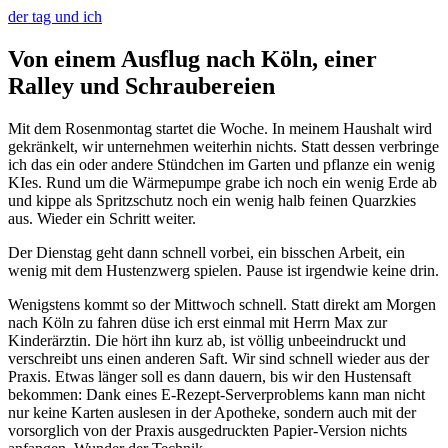
der tag und ich
Von einem Ausflug nach Köln, einer
Ralley und Schraubereien
Mit dem Rosenmontag startet die Woche. In meinem Haushalt wird
gekränkelt, wir unternehmen weiterhin nichts. Statt dessen verbringe
ich das ein oder andere Stündchen im Garten und pflanze ein wenig
KIes. Rund um die Wärmepumpe grabe ich noch ein wenig Erde ab
und kippe als Spritzschutz noch ein wenig halb feinen Quarzkies
aus. Wieder ein Schritt weiter.
Der Dienstag geht dann schnell vorbei, ein bisschen Arbeit, ein
wenig mit dem Hustenzwerg spielen. Pause ist irgendwie keine drin.
Wenigstens kommt so der Mittwoch schnell. Statt direkt am Morgen
nach Köln zu fahren düse ich erst einmal mit Herrn Max zur
Kinderärztin. Die hört ihn kurz ab, ist völlig unbeeindruckt und
verschreibt uns einen anderen Saft. Wir sind schnell wieder aus der
Praxis. Etwas länger soll es dann dauern, bis wir den Hustensaft
bekommen: Dank eines E-Rezept-Serverproblems kann man nicht
nur keine Karten auslesen in der Apotheke, sondern auch mit der
vorsorglich von der Praxis ausgedruckten Papier-Version nichts