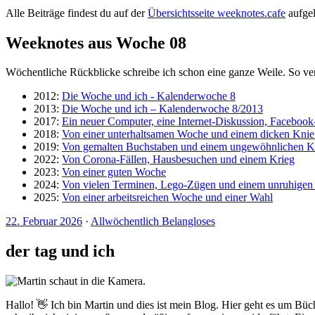
Alle Beiträge findest du auf der
Übersichtsseite weeknotes.cafe
aufgeli
Weeknotes aus Woche 08
Wöchentliche Rückblicke schreibe ich schon eine ganze Weile. So ve
2012:
Die Woche und ich - Kalenderwoche 8
2013:
Die Woche und ich – Kalenderwoche 8/2013
2017:
Ein neuer Computer, eine Internet-Diskussion, Faceboo
2018:
Von einer unterhaltsamen Woche und einem dicken Kn
2019:
Von gemalten Buchstaben und einem ungewöhnlichen K
2022:
Von Corona-Fällen, Hausbesuchen und einem Krieg
2023:
Von einer guten Woche
2024:
Von vielen Terminen, Lego-Zügen und einem unruhige
2025:
Von einer arbeitsreichen Woche und einer Wahl
22. Februar 2026
·
Allwöchentlich Belangloses
der tag und ich
Hallo! 👋 Ich bin Martin und dies ist mein Blog. Hier geht es um Büc