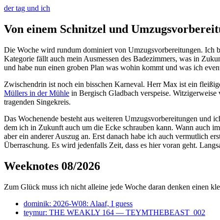
der tag und ich
Von einem Schnitzel und Umzugsvorberei
Die Woche wird rundum dominiert von Umzugsvorbereitungen. Ich bek
Kategorie fällt auch mein Ausmessen des Badezimmers, was in Zukun
und habe nun einen groben Plan was wohin kommt und was ich event
Zwischendrin ist noch ein bisschen Karneval. Herr Max ist ein fleißi
Müllers in der Mühle
in Bergisch Gladbach verspeise. Witzigerweise 
tragenden Singekreis.
Das Wochenende besteht aus weiteren Umzugsvorbereitungen und ich 
dem ich in Zukunft auch um die Ecke schrauben kann. Wann auch immer
aber ein anderer Auszug an. Erst danach habe ich auch vermutlich erst
Überraschung. Es wird jedenfalls Zeit, dass es hier voran geht. Langsa
Weeknotes 08/2026
Zum Glück muss ich nicht alleine jede Woche daran denken einen klei
dominik: 2026-W08: Alaaf, I guess
teymur: THE WEAKLY 164 — TEYMTHEBEAST_002