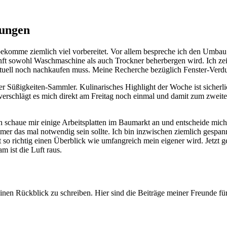
tungen
omme ziemlich viel vorbereitet. Vor allem bespreche ich den Umbau d
ft sowohl Waschmaschine als auch Trockner beherbergen wird. Ich zei
uell noch nachkaufen muss. Meine Recherche bezüglich Fenster-Verdun
ger Süßigkeiten-Sammler. Kulinarisches Highlight der Woche ist sicherli
verschlägt es mich direkt am Freitag noch einmal und damit zum zweite
schaue mir einige Arbeitsplatten im Baumarkt an und entscheide mich
 das mal notwendig sein sollte. Ich bin inzwischen ziemlich gespannt
 so richtig einen Überblick wie umfangreich mein eigener wird. Jetzt ge
m ist die Luft raus.
nen Rückblick zu schreiben. Hier sind die Beiträge meiner Freunde fü