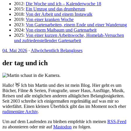
2012:
Die Woche und ich – Kalenderwoche 18
2015:
Ein Umzug und das drumherum
2018:
Von der Arbeit und einem Instawalk
2019:
Von einer kranken Woche
2023:
Von Gartenarbeiten, einem Ende und einer Wanderung
2024:
Von einem Maibaum und Gartenarbeit
2025:
Von einer kurzen Arbeitswoche, Homelab-Versuchen
und zufriedenstellender Gartenarbeit
04. Mai 2026
·
Allwöchentlich Belangloses
der tag und ich
Hallo! 👋 Ich bin Martin und dies ist mein Blog. Hier geht es um
Bücher, Filme & Serien, Fotografie, unser Haus, Ausflüge, Musik,
Reisen und alle möglichen anderen alltäglichen Belanglosigkeiten.
Seit 2003 schreibe ich einigermaßen regelmäßig auf was mir so
widerfährt. Einen kleinen Überblick gibt das im Moment noch eher
rudimentäre Archiv
.
Um auf dem Laufenden zu bleiben empfehle ich meinen
RSS-Feed
zu abonnieren oder mir auf
Mastodon
zu folgen.