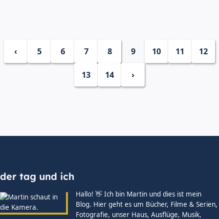
‹
5
6
7
8
9
10
11
12
13
14
›
der tag und ich
Hallo! 👋 Ich bin Martin und dies ist mein
Blog. Hier geht es um Bücher, Filme & Serien,
Fotografie, unser Haus, Ausflüge, Musik,