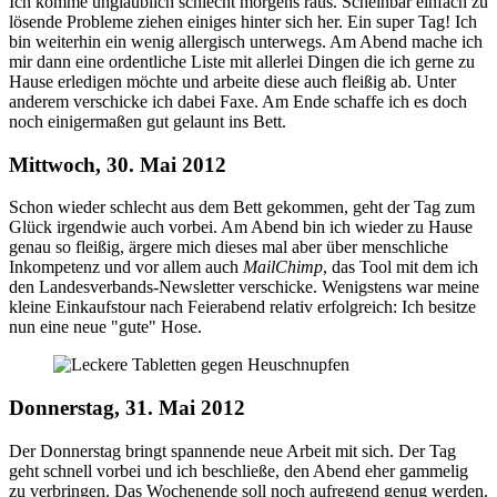
Ich komme unglaublich schlecht morgens raus. Scheinbar einfach zu
lösende Probleme ziehen einiges hinter sich her. Ein super Tag! Ich
bin weiterhin ein wenig allergisch unterwegs. Am Abend mache ich
mir dann eine ordentliche Liste mit allerlei Dingen die ich gerne zu
Hause erledigen möchte und arbeite diese auch fleißig ab. Unter
anderem verschicke ich dabei Faxe. Am Ende schaffe ich es doch
noch einigermaßen gut gelaunt ins Bett.
Mittwoch, 30. Mai 2012
Schon wieder schlecht aus dem Bett gekommen, geht der Tag zum
Glück irgendwie auch vorbei. Am Abend bin ich wieder zu Hause
genau so fleißig, ärgere mich dieses mal aber über menschliche
Inkompetenz und vor allem auch
MailChimp
, das Tool mit dem ich
den Landesverbands-Newsletter verschicke. Wenigstens war meine
kleine Einkaufstour nach Feierabend relativ erfolgreich: Ich besitze
nun eine neue "gute" Hose.
Donnerstag, 31. Mai 2012
Der Donnerstag bringt spannende neue Arbeit mit sich. Der Tag
geht schnell vorbei und ich beschließe, den Abend eher gammelig
zu verbringen. Das Wochenende soll noch aufregend genug werden.