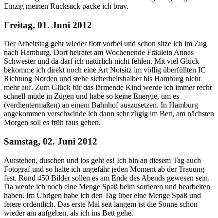
Einzig meinen Rucksack packe ich brav.
Freitag, 01. Juni 2012
Der Arbeitstag geht wieder flott vorbei und schon sitze ich im Zug
nach Hamburg. Dort heiratet am Wochenende Fräulein Annas
Schwester und da darf ich natürlich nicht fehlen. Mit viel Glück
bekomme ich direkt noch eine Art Notsitz im völlig überfüllten IC
Richtung Norden und stehe sicherheitshalber bis Hamburg nicht
mehr auf. Zum Glück für das lärmende Kind werde ich immer recht
schnell müde in Zügen und habe so keine Energie, um es
(verdientermaßen) an einem Bahnhof auszusetzen. In Hamburg
angekommen verschwinde ich dann sehr zügig im Bett, am nächsten
Morgen soll es früh raus gehen.
Samstag, 02. Juni 2012
Aufstehen, duschen und los geht es! Ich bin an diesem Tag auch
Fotograf und so halte ich ungefähr jeden Moment ab der Trauung
fest. Rund 450 Bilder sollen es am Ende des Abends gewesen sein.
Da werde ich noch eine Menge Spaß beim sortieren und bearbeiten
haben. Im Übrigen habe ich den Tag über eine Menge Spaß und
feiere ordentlich. Das erste Mal seit langem ist die Sonne schon
wieder am aufgehen, als ich ins Bett gehe.