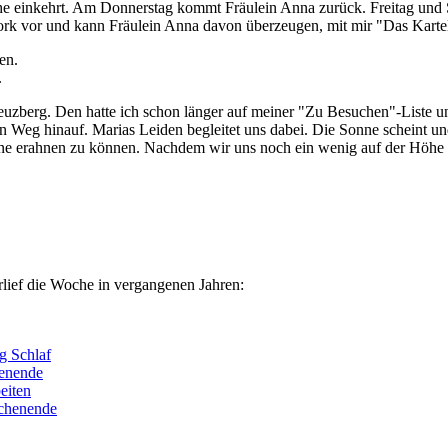
uhe einkehrt. Am Donnerstag kommt Fräulein Anna zurück. Freitag und 
York vor und kann Fräulein Anna davon überzeugen, mit mir "Das Kartel
.
zberg. Den hatte ich schon länger auf meiner "Zu Besuchen"-Liste un
n Weg hinauf. Marias Leiden begleitet uns dabei. Die Sonne scheint u
rne erahnen zu können. Nachdem wir uns noch ein wenig auf der Höh
rlief die Woche in vergangenen Jahren:
g Schlaf
henende
eiten
chenende