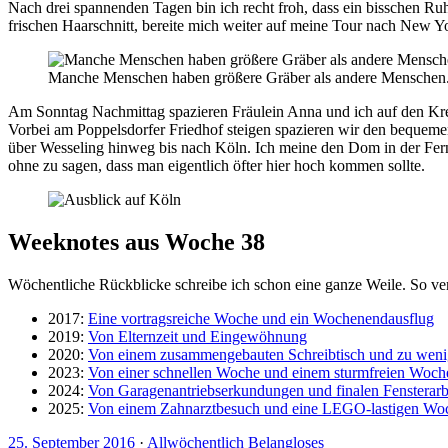
Nach drei spannenden Tagen bin ich recht froh, dass ein bisschen R
frischen Haarschnitt, bereite mich weiter auf meine Tour nach New 
Manche Menschen haben größere Gräber als andere Menschen
Am Sonntag Nachmittag spazieren Fräulein Anna und ich auf den Kreu
Vorbei am Poppelsdorfer Friedhof steigen spazieren wir den bequeme
über Wesseling hinweg bis nach Köln. Ich meine den Dom in der Fe
ohne zu sagen, dass man eigentlich öfter hier hoch kommen sollte.
Weeknotes aus Woche 38
Wöchentliche Rückblicke schreibe ich schon eine ganze Weile. So ve
2017:
Eine vortragsreiche Woche und ein Wochenendausflug
2019:
Von Elternzeit und Eingewöhnung
2020:
Von einem zusammengebauten Schreibtisch und zu weni
2023:
Von einer schnellen Woche und einem sturmfreien Woc
2024:
Von Garagenantriebserkundungen und finalen Fensterarb
2025:
Von einem Zahnarztbesuch und eine LEGO-lastigen Wo
25. September 2016
·
Allwöchentlich Belangloses