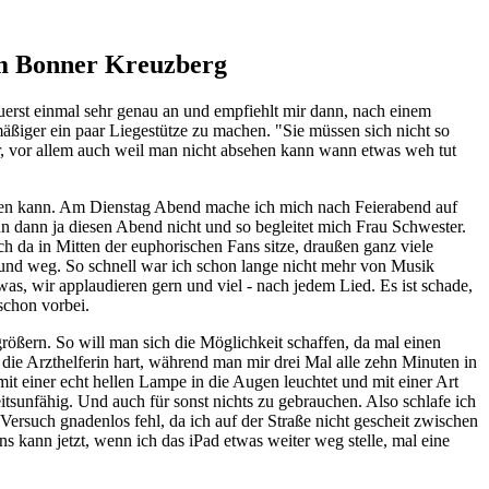
em Bonner Kreuzberg
uerst einmal sehr genau an und empfiehlt mir dann, nach einem
iger ein paar Liegestütze zu machen. "Sie müssen sich nicht so
hr, vor allem auch weil man nicht absehen kann wann etwas weh tut
haben kann. Am Dienstag Abend mache ich mich nach Feierabend auf
nn dann ja diesen Abend nicht und so begleitet mich Frau Schwester.
ch da in Mitten der euphorischen Fans sitze, draußen ganz viele
 und weg. So schnell war ich schon lange nicht mehr von Musik
was, wir applaudieren gern und viel - nach jedem Lied. Es ist schade,
schon vorbei.
ößern. So will man sich die Möglichkeit schaffen, da mal einen
 die Arzthelferin hart, während man mir drei Mal alle zehn Minuten in
t einer echt hellen Lampe in die Augen leuchtet und mit einer Art
tsunfähig. Und auch für sonst nichts zu gebrauchen. Also schlafe ich
Versuch gnadenlos fehl, da ich auf der Straße nicht gescheit zwischen
 kann jetzt, wenn ich das iPad etwas weiter weg stelle, mal eine