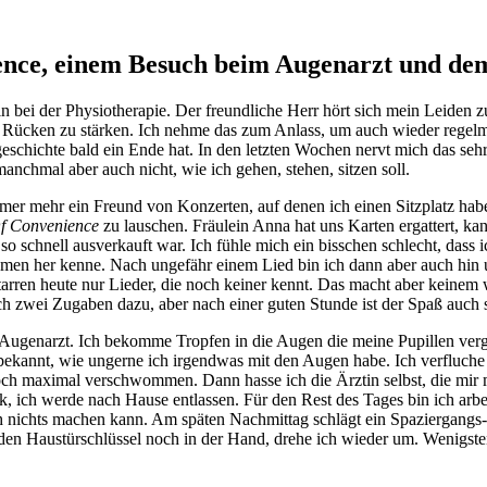
ience, einem Besuch beim Augenarzt und d
bei der Physiotherapie. Der freundliche Herr hört sich mein Leiden z
ücken zu stärken. Ich nehme das zum Anlass, um auch wieder regelmäß
geschichte bald ein Ende hat. In den letzten Wochen nervt mich das se
chmal aber auch nicht, wie ich gehen, stehen, sitzen soll.
 immer mehr ein Freund von Konzerten, auf denen ich einen Sitzplatz 
f Convenience
zu lauschen. Fräulein Anna hat uns Karten ergattert, ka
o schnell ausverkauft war. Ich fühle mich ein bisschen schlecht, dass i
amen her kenne. Nach ungefähr einem Lied bin ich dann aber auch hin
tarren heute nur Lieder, die noch keiner kennt. Das macht aber keinem 
h zwei Zugaben dazu, aber nach einer guten Stunde ist der Spaß auch 
Augenarzt. Ich bekomme Tropfen in die Augen die meine Pupillen vergr
n bekannt, wie ungerne ich irgendwas mit den Augen habe. Ich verfluche
ch maximal verschwommen. Dann hasse ich die Ärztin selbst, die mir mi
 ich werde nach Hause entlassen. Für den Rest des Tages bin ich arbei
ich nichts machen kann. Am späten Nachmittag schlägt ein Spaziergangs-
en Haustürschlüssel noch in der Hand, drehe ich wieder um. Wenigstens