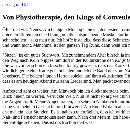
der tag und ich
Von Physiotherapie, den Kings of Conven
Öfter mal was Neues: Am heutigen Montag habe ich den ersten Termin 
erneuten Einrenken eine Übung um die entsprechende Muskulatur im R
sehr schonen!" sagt man mir. Ich hoffe inständig, dass diese Schmerz
und wann nicht. Manchmal ist den ganzen Tag Ruhe, dann weiß ich man
"Sitzen" ist ein gutes Stichwort. Mit zunehmendem Alter bin ich ja
den Weg nach Köln-Nippes, um dort in der Kulturkirche den
Kings O
Die war vorher schon ein bisschen traurig gewesen, dass das Konzert s
wirklich gerne eine Karte gehabt hätten und ich die Band nur vom N
begeistert. Die beiden hippen Herren spielen auf ihren akustischen Gi
dass es am heutigen Abend nur zehn Lieder sind. Man packt zwar noc
Aufregend geht es weiter: Am Mittwoch bin ich direkt morgens beim 
Blick hinein zu werfen. Verrückte Welt. Nun ist nicht so arg weit hi
die Augen tropft. Meine Augen tränen, ich sehe im Nahbereich nur no
Lupe vor meinem Gesicht herum fuhrwerkt. Am Ende ist dann alles ok,
erst mal ein paar Stunden. Es ist nahezu unerträglich, dass ich wirkl
Nah- und Fernsicht umfokussieren kann. Nach drei Metern, ich habe d
Serienfolge schauen. Das ist doch schon mal was.