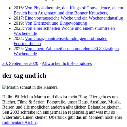
2016:
Von Physiotherapie, den Kings of Convenience, einem
Besuch beim Augenarzt und dem Bonner Kreuzberg
2017:
Eine vortragsreiche Woche und ein Wochenendausflug
2019:
Von Elternzeit und Eingewöhnung
2023:
Von einer schnellen Woche und einem sturmfreien
Wochenende
2024:
Von Garagenantriebserkundungen und finalen
Fensterarbeiten
2025:
Von einem Zahnarztbesuch und eine LEGO-lastigen
Wochenende
20. September 2020
·
Allwöchentlich Belangloses
der tag und ich
Hallo! 👋 Ich bin Martin und dies ist mein Blog. Hier geht es um
Bücher, Filme & Serien, Fotografie, unser Haus, Ausflüge, Musik,
Reisen und alle möglichen anderen alltäglichen Belanglosigkeiten.
Seit 2003 schreibe ich einigermaßen regelmäßig auf was mir so
widerfährt. Einen kleinen Überblick gibt das im Moment noch eher
rudimentäre Archiv
.