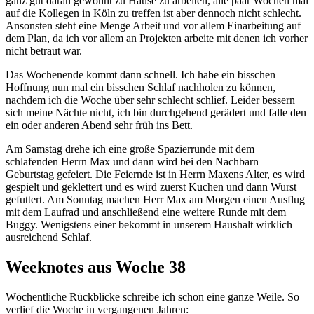
ganz gut daran gewöhnt zu Hause zu arbeiten, alle paar Wochen mal
auf die Kollegen in Köln zu treffen ist aber dennoch nicht schlecht.
Ansonsten steht eine Menge Arbeit und vor allem Einarbeitung auf
dem Plan, da ich vor allem an Projekten arbeite mit denen ich vorher
nicht betraut war.
Das Wochenende kommt dann schnell. Ich habe ein bisschen
Hoffnung nun mal ein bisschen Schlaf nachholen zu können,
nachdem ich die Woche über sehr schlecht schlief. Leider bessern
sich meine Nächte nicht, ich bin durchgehend gerädert und falle den
ein oder anderen Abend sehr früh ins Bett.
Am Samstag drehe ich eine große Spazierrunde mit dem
schlafenden Herrn Max und dann wird bei den Nachbarn
Geburtstag gefeiert. Die Feiernde ist in Herrn Maxens Alter, es wird
gespielt und geklettert und es wird zuerst Kuchen und dann Wurst
gefuttert. Am Sonntag machen Herr Max am Morgen einen Ausflug
mit dem Laufrad und anschließend eine weitere Runde mit dem
Buggy. Wenigstens einer bekommt in unserem Haushalt wirklich
ausreichend Schlaf.
Weeknotes aus Woche 38
Wöchentliche Rückblicke schreibe ich schon eine ganze Weile. So
verlief die Woche in vergangenen Jahren: