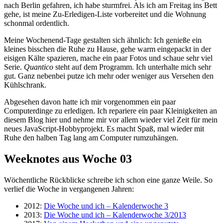
nach Berlin gefahren, ich habe sturmfrei. Als ich am Freitag ins Bett
gehe, ist meine Zu-Erledigen-Liste vorbereitet und die Wohnung
schonmal ordentlich.
Meine Wochenend-Tage gestalten sich ähnlich: Ich genieße ein
kleines bisschen die Ruhe zu Hause, gehe warm eingepackt in der
eisigen Kälte spazieren, mache ein paar Fotos und schaue sehr viel
Serie.
Quantico
steht auf dem Programm. Ich unterhalte mich sehr
gut. Ganz nebenbei putze ich mehr oder weniger aus Versehen den
Kühlschrank.
Abgesehen davon hatte ich mir vorgenommen ein paar
Computerdinge zu erledigen. Ich repariere ein paar Kleinigkeiten an
diesem Blog hier und nehme mir vor allem wieder viel Zeit für mein
neues JavaScript-Hobbyprojekt. Es macht Spaß, mal wieder mit
Ruhe den halben Tag lang am Computer rumzuhängen.
Weeknotes aus Woche 03
Wöchentliche Rückblicke schreibe ich schon eine ganze Weile. So
verlief die Woche in vergangenen Jahren:
2012:
Die Woche und ich – Kalenderwoche 3
2013:
Die Woche und ich – Kalenderwoche 3/2013