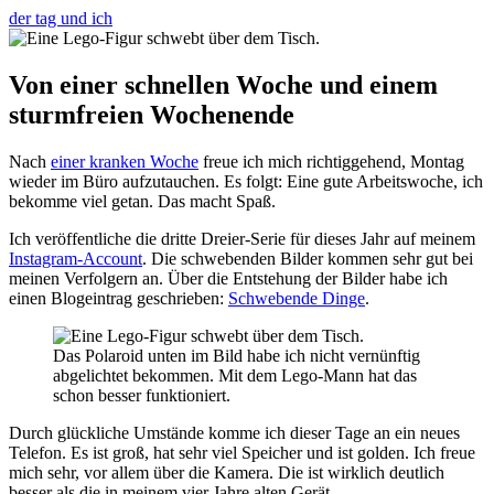
der tag und ich
Von einer schnellen Woche und einem
sturmfreien Wochenende
Nach
einer kranken Woche
freue ich mich richtiggehend, Montag
wieder im Büro aufzutauchen. Es folgt: Eine gute Arbeitswoche, ich
bekomme viel getan. Das macht Spaß.
Ich veröffentliche die dritte Dreier-Serie für dieses Jahr auf meinem
Instagram-Account
. Die schwebenden Bilder kommen sehr gut bei
meinen Verfolgern an. Über die Entstehung der Bilder habe ich
einen Blogeintrag geschrieben:
Schwebende Dinge
.
Das Polaroid unten im Bild habe ich nicht vernünftig
abgelichtet bekommen. Mit dem Lego-Mann hat das
schon besser funktioniert.
Durch glückliche Umstände komme ich dieser Tage an ein neues
Telefon. Es ist groß, hat sehr viel Speicher und ist golden. Ich freue
mich sehr, vor allem über die Kamera. Die ist wirklich deutlich
besser als die in meinem vier Jahre alten Gerät.