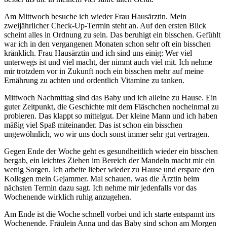
Am Mittwoch besuche ich wieder Frau Hausärztin. Mein
zweijährlicher Check-Up-Termin steht an. Auf den ersten Blick
scheint alles in Ordnung zu sein. Das beruhigt ein bisschen. Gefühlt
war ich in den vergangenen Monaten schon sehr oft ein bisschen
kränklich. Frau Hausärztin und ich sind uns einig: Wer viel
unterwegs ist und viel macht, der nimmt auch viel mit. Ich nehme
mir trotzdem vor in Zukunft noch ein bisschen mehr auf meine
Ernährung zu achten und ordentlich Vitamine zu tanken.
Mittwoch Nachmittag sind das Baby und ich alleine zu Hause. Ein
guter Zeitpunkt, die Geschichte mit dem Fläschchen nocheinmal zu
probieren. Das klappt so mittelgut. Der kleine Mann und ich haben
mäßig viel Spaß miteinander. Das ist schon ein bisschen
ungewöhnlich, wo wir uns doch sonst immer sehr gut vertragen.
Gegen Ende der Woche geht es gesundheitlich wieder ein bisschen
bergab, ein leichtes Ziehen im Bereich der Mandeln macht mir ein
wenig Sorgen. Ich arbeite lieber wieder zu Hause und erspare den
Kollegen mein Gejammer. Mal schauen, was die Ärztin beim
nächsten Termin dazu sagt. Ich nehme mir jedenfalls vor das
Wochenende wirklich ruhig anzugehen.
Am Ende ist die Woche schnell vorbei und ich starte entspannt ins
Wochenende. Fräulein Anna und das Baby sind schon am Morgen