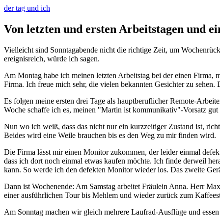
der tag und ich
Von letzten und ersten Arbeitstagen und e
Vielleicht sind Sonntagabende nicht die richtige Zeit, um Wochenrüc
ereignisreich, würde ich sagen.
Am Montag habe ich meinen letzten Arbeitstag bei der einen Firma,
Firma. Ich freue mich sehr, die vielen bekannten Gesichter zu sehen.
Es folgen meine ersten drei Tage als hauptberuflicher Remote-Arbeiter
Woche schaffe ich es, meinen "Martin ist kommunikativ"-Vorsatz gut
Nun wo ich weiß, dass das nicht nur ein kurzzeitiger Zustand ist, rich
Beides wird eine Weile brauchen bis es den Weg zu mir finden wird.
Die Firma lässt mir einen Monitor zukommen, der leider einmal defekt g
dass ich dort noch einmal etwas kaufen möchte. Ich finde derweil he
kann. So werde ich den defekten Monitor wieder los. Das zweite Ger
Dann ist Wochenende: Am Samstag arbeitet Fräulein Anna. Herr Max 
einer ausführlichen Tour bis Mehlem und wieder zurück zum Kaffeest
Am Sonntag machen wir gleich mehrere Laufrad-Ausflüge und essen 