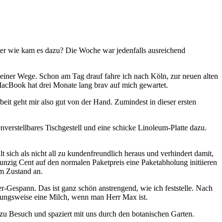
Aber wie kam es dazu? Die Woche war jedenfalls ausreichend
iner Wege. Schon am Tag drauf fahre ich nach Köln, zur neuen alten
n MacBook hat drei Monate lang brav auf mich gewartet.
beit geht mir also gut von der Hand. Zumindest in dieser ersten
enverstellbares Tischgestell und eine schicke Linoleum-Platte dazu.
t sich als nicht all zu kundenfreundlich heraus und verhindert damit,
unzig Cent auf den normalen Paketpreis eine Paketabholung initiieren
em Zustand an.
Gespann. Das ist ganz schön anstrengend, wie ich feststelle. Nach
hungsweise eine Milch, wenn man Herr Max ist.
 Besuch und spaziert mit uns durch den botanischen Garten.