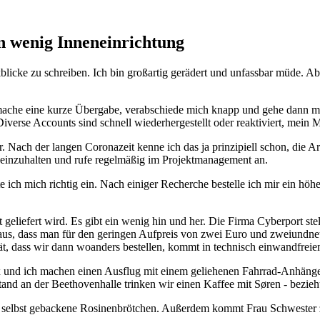
in wenig Inneneinrichtung
kblicke zu schreiben. Ich bin großartig gerädert und unfassbar müde. 
 mache eine kurze Übergabe, verabschiede mich knapp und gehe dann me
 Diverse Accounts sind schnell wiederhergestellt oder reaktiviert, mei
. Nach der langen Coronazeit kenne ich das ja prinzipiell schon, die Ar
 einzuhalten und rufe regelmäßig im Projektmanagement an.
te ich mich richtig ein. Nach einiger Recherche bestelle ich mir ein höh
eliefert wird. Es gibt ein wenig hin und her. Die Firma Cyberport stell
raus, dass man für den geringen Aufpreis von zwei Euro und zweiundne
ät, dass wir dann woanders bestellen, kommt in technisch einwandfrei
und ich machen einen Ausflug mit einem geliehenen Fahrrad-Anhänger-
and an der Beethovenhalle trinken wir einen Kaffee mit Søren - bezie
selbst gebackene Rosinenbrötchen. Außerdem kommt Frau Schwester zu