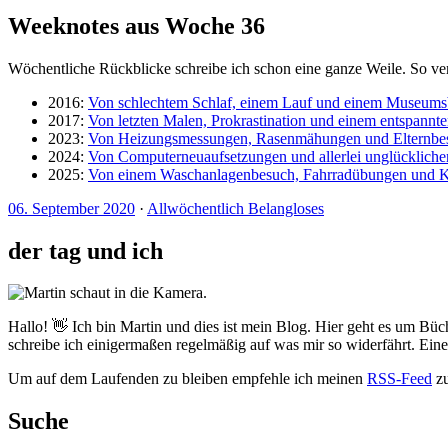
Weeknotes aus Woche 36
Wöchentliche Rückblicke schreibe ich schon eine ganze Weile. So ve
2016:
Von schlechtem Schlaf, einem Lauf und einem Museum
2017:
Von letzten Malen, Prokrastination und einem entspannt
2023:
Von Heizungsmessungen, Rasenmähungen und Elternbe
2024:
Von Computerneuaufsetzungen und allerlei unglücklich
2025:
Von einem Waschanlagenbesuch, Fahrradübungen und 
06. September 2020
·
Allwöchentlich Belangloses
der tag und ich
Hallo! 👋 Ich bin Martin und dies ist mein Blog. Hier geht es um Büc
schreibe ich einigermaßen regelmäßig auf was mir so widerfährt. Ei
Um auf dem Laufenden zu bleiben empfehle ich meinen
RSS-Feed
zu
Suche