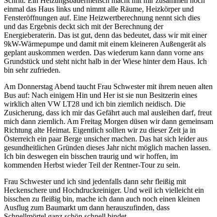
Schritt. Ein Heizungsbauermensch macht mit mir zusammen noch
einmal das Haus links und nimmt alle Räume, Heizkörper und
Fensteröffnungen auf. Eine Heizwertberechnung nennt sich dies
und das Ergebnis deckt sich mit der Berechnung der
Energieberaterin. Das ist gut, denn das bedeutet, dass wir mit einer
9kW-Wärmepumpe und damit mit einem kleineren Außengerät als
geplant auskommen werden. Das wiederum kann dann vorne ans
Grundstück und steht nicht halb in der Wiese hinter dem Haus. Ich
bin sehr zufrieden.
Am Donnerstag Abend taucht Frau Schwester mit ihrem neuen alten
Bus auf: Nach einigem Hin und Her ist sie nun Besitzerin eines
wirklich alten VW LT28 und ich bin ziemlich neidisch. Die
Zusicherung, dass ich mir das Gefährt auch mal ausleihen darf, freut
mich dann ziemlich. Am Freitag Morgen düsen wir dann gemeinsam
Richtung alte Heimat. Eigentlich sollten wir zu dieser Zeit ja in
Österreich ein paar Berge unsicher machen. Das hat sich leider aus
gesundheitlichen Gründen dieses Jahr nicht möglich machen lassen.
Ich bin deswegen ein bisschen traurig und wir hoffen, im
kommenden Herbst wieder Teil der Rentner-Tour zu sein.
Frau Schwester und ich sind jedenfalls dann sehr fleißig mit
Heckenschere und Hochdruckreiniger. Und weil ich vielleicht ein
bisschen zu fleißig bin, mache ich dann auch noch einen kleinen
Ausflug zum Baumarkt um dann herauszufinden, dass
Schnellmörtel ganz schön schnell bindet.