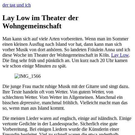
der tag und ich
Lay Low im Theater der
Wohngemeinschaft
Man kann sich auf viele Arten vorbereiten. Wenn man im Sommer
einen kleinen Ausflug nach Island vor hat, dann kann man sich
vorher Musik von dort anhören. So landeten Fräulein Anna und ich
diese Woche im Theater der Wohngemeinschaft in Köln.
Lay Low
.
Die fing sehr früh und pünktlich an. Um kurz nach 20 Uhr kamen
wir schon einige Minuten zu spät.
Die junge Frau macht ruhige Musik mit der Gitarre und singt dazu.
Ihre Texte handeln oft vom Wetter. Von gutem Wetter, von
schlechtem Wetter. Vom Wetter im Allgemeinen. Manchmal ein
bisschen
depressive
, manchmal fröhlich. Vielleicht macht man das
so, wenn man aus Island kommt.
Die meisten Lieder waren auf englisch, einige auf isländisch. Einige
vertonte Gedichte in der Landessprache. Sicherlich eine gute
Vorbereitung. Bei einigen Liedern wurde die Künstlerin einer
Freundin begleitet. Viel zu schnell waren die etwa anderthalb