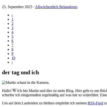
23. September 2025
·
Allwöchentlich Belangloses
‹
1
2
3
4
5
6
7
8
9
10
›
der tag und ich
Hallo! 👋 Ich bin Martin und dies ist mein Blog. Hier geht es um Büc
schreibe ich einigermaßen regelmäßig auf was mir so widerfährt. Ei
Um auf dem Laufenden zu bleiben empfehle ich meinen
RSS-Feed
zu