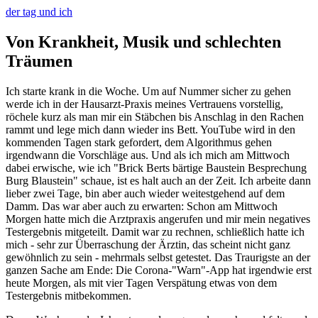
der tag und ich
Von Krankheit, Musik und schlechten
Träumen
Ich starte krank in die Woche. Um auf Nummer sicher zu gehen
werde ich in der Hausarzt-Praxis meines Vertrauens vorstellig,
röchele kurz als man mir ein Stäbchen bis Anschlag in den Rachen
rammt und lege mich dann wieder ins Bett. YouTube wird in den
kommenden Tagen stark gefordert, dem Algorithmus gehen
irgendwann die Vorschläge aus. Und als ich mich am Mittwoch
dabei erwische, wie ich "Brick Berts bärtige Baustein Besprechung
Burg Blaustein" schaue, ist es halt auch an der Zeit. Ich arbeite dann
lieber zwei Tage, bin aber auch wieder weitestgehend auf dem
Damm. Das war aber auch zu erwarten: Schon am Mittwoch
Morgen hatte mich die Arztpraxis angerufen und mir mein negatives
Testergebnis mitgeteilt. Damit war zu rechnen, schließlich hatte ich
mich - sehr zur Überraschung der Ärztin, das scheint nicht ganz
gewöhnlich zu sein - mehrmals selbst getestet. Das Traurigste an der
ganzen Sache am Ende: Die Corona-"Warn"-App hat irgendwie erst
heute Morgen, als mit vier Tagen Verspätung etwas von dem
Testergebnis mitbekommen.