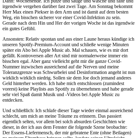
Dann: Wochenende. Ich putze und sauge und wasche und falte und
irgendwie vergehen darüber fast zwei Tage. Am Sonntag bekommt
Herr Max einen Piekser in den Arm und ist damit auf dem besten
Weg, ein bisschen sicherer vor einer Covid-Infektion zu sein.
Gerade nach dem Hin und Her der vorigen Woche ist das irgendwie
ein gutes Gefühl.
Ansonsten: Relativ spontan und aus einer Laune heraus kündige ich
unseren Spotify-Premium-Account und schließe wenige Minuten
später ein Abo bei Apple Music ab. Mal schauen, wie es mir dort
gefällt. Kontroversen aller Art sind mir normalerweise immer ein
bisschen egal. Aber ganz vielleicht geht mir die ganze Covid-
Nummer inzwischen ausreichend auf die Nerven und meine
Toleranzgrenze was Schwurbelei und Desinformation angeht ist nun
wirklich wirklich niedrig. Sollen sie dem Joe doch jemand anderes
Geld hinterher werden. Ich habe mich entschlossen (zumindest
vorerst) keine Playlists aus Spotify zu übernehmen und habe gerade
sehr viel Spaß damit Musik und -Videos bei Apple Music zu
entdecken.
Und schließlich: Ich schlafe dieser Tage wieder einmal ausreichend
schlecht, um mich an meine Träume zu erinnern. Das passiert
eigentlich selten, vor allem bei solch absurden Geschichten wie
dieser, in der ich aus dem Fenster die folgende Szene beobachte:
Der Essens-Liefermensch, der mir gebratene Ente (ohne Beilagen)