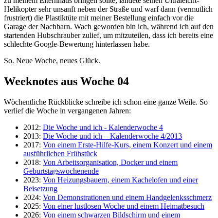
zu meinem Elternhaus bringen sollte, landete seinen Ultraleicht-
Helikopter sehr unsanft neben der Straße und warf dann (vermutlich
frustriert) die Plastiktüte mit meiner Bestellung einfach vor die
Garage der Nachbarn. Wach geworden bin ich, während ich auf den
startenden Hubschrauber zulief, um mitzuteilen, dass ich bereits eine
schlechte Google-Bewertung hinterlassen habe.
So. Neue Woche, neues Glück.
Weeknotes aus Woche 04
Wöchentliche Rückblicke schreibe ich schon eine ganze Weile. So
verlief die Woche in vergangenen Jahren:
2012:
Die Woche und ich - Kalenderwoche 4
2013:
Die Woche und ich – Kalenderwoche 4/2013
2017:
Von einem Erste-Hilfe-Kurs, einem Konzert und einem
ausführlichen Frühstück
2018:
Von Arbeitsorganisation, Docker und einem
Geburtstagswochenende
2023:
Von Heizungsbauern, einem Kachelofen und einer
Beisetzung
2024:
Von Demonstrationen und einem Handgelenksschmerz
2025:
Von einer lustlosen Woche und einem Heimatbesuch
2026:
Von einem schwarzen Bildschirm und einem