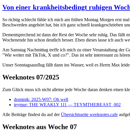
Von einer krankheitsbedingt ruhigen Woc
So richtig schlecht fühle ich mich am frühen Montag Morgen erst mal 
Beschwerden angehört hat, bin ich ganz schnell krankgeschrieben u
Dementsprechend ist dann der Rest der Woche sehr ruhig. Das fällt mir
Wochenende hin schon deutlich besser. Eben dieses lasse ich auch we
Am Samstag Nachmittag treffe ich mich zu einer Veranstaltung der
"Wie weiter mit TikTok, X und co?". Das ist sehr interessant zu hör
Unser Sonntagsausflug fällt dann ins Wasser, weil es Herrn Max leider
Weeknotes 07/2025
Zum Glück muss ich nicht alleine jede Woche daran denken einen klei
dominik: 2025-W07: Oh well
teymur: THE WEAKLY 111 — TEYMTHEBEAST_002
Alle Beiträge findest du auf der
Übersichtsseite weeknotes.cafe
aufgeli
Weeknotes aus Woche 07