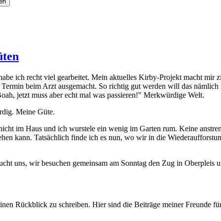
en
üten
abe ich recht viel gearbeitet. Mein aktuelles Kirby-Projekt macht mir z
ermin beim Arzt ausgemacht. So richtig gut werden will das nämlich 
Boah, jetzt muss aber echt mal was passieren!" Merkwürdige Welt.
ürdig. Meine Güte.
nicht im Haus und ich wurstele ein wenig im Garten rum. Keine anstre
rgehen kann. Tatsächlich finde ich es nun, wo wir in die Wiederauffor
ucht uns, wir besuchen gemeinsam am Sonntag den Zug in Oberpleis un
nen Rückblick zu schreiben. Hier sind die Beiträge meiner Freunde fü