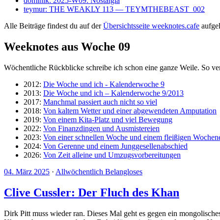
dominik: 2025-W09: Nostalgia
teymur: THE WEAKLY 113 — TEYMTHEBEAST_002
Alle Beiträge findest du auf der
Übersichtsseite weeknotes.cafe
aufgeli
Weeknotes aus Woche 09
Wöchentliche Rückblicke schreibe ich schon eine ganze Weile. So ve
2012:
Die Woche und ich - Kalenderwoche 9
2013:
Die Woche und ich – Kalenderwoche 9/2013
2017:
Manchmal passiert auch nicht so viel
2018:
Von kaltem Wetter und einer abgewendeten Amputation
2019:
Von einem Kita-Platz und viel Bewegung
2022:
Von Finanzdingen und Ausmistereien
2023:
Von einer schnellen Woche und einem fleißigen Wochen
2024:
Von Gerenne und einem Junggesellenabschied
2026:
Von Zeit alleine und Umzugsvorbereitungen
04. März 2025
·
Allwöchentlich Belangloses
Clive Cussler: Der Fluch des Khan
Dirk Pitt muss wieder ran. Dieses Mal geht es gegen ein mongolische