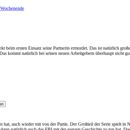
n Wochenende
ekt beim ersten Einsatz seine Partnerin ermordet. Das ist natürlich großer
. Das kommt natürlich bei seinen neuen Arbeitgebern überhaupt nicht gu
en
en hat, auch wieder mit von der Partie. Der Großteil der Serie spielt i
dann natürlich auch das FBI mit der ganzen Geschichte zu tun hat. Das 