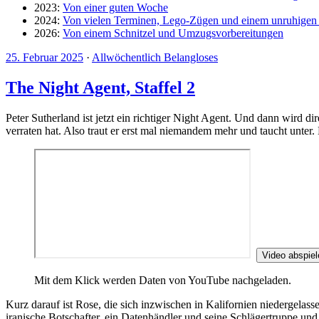
2023:
Von einer guten Woche
2024:
Von vielen Terminen, Lego-Zügen und einem unruhige
2026:
Von einem Schnitzel und Umzugsvorbereitungen
25. Februar 2025
·
Allwöchentlich Belangloses
The Night Agent, Staffel 2
Peter Sutherland ist jetzt ein richtiger Night Agent. Und dann wird dir
verraten hat. Also traut er erst mal niemandem mehr und taucht unter
Video abspiel
Mit dem Klick werden Daten von YouTube nachgeladen.
Kurz darauf ist Rose, die sich inzwischen in Kalifornien niedergelass
iranische Botschafter, ein Datenhändler und seine Schlägertruppe und 