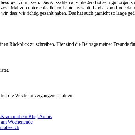
sorgen zu müssen. Das Auszählen anschließend ist sehr gut organisiert
ns zwei Mal von unterschiedlichen Leuten gezählt. Und als am Ende dan
, dass wir richtig gezählt haben. Das hat auch garnicht so lange gedau
nen Rückblick zu schreiben. Hier sind die Beiträge meiner Freunde fü
stet.
rlief die Woche in vergangenen Jahren:
k-Kram und ein Blog-Archiv
ie am Wochenende
inobesuch