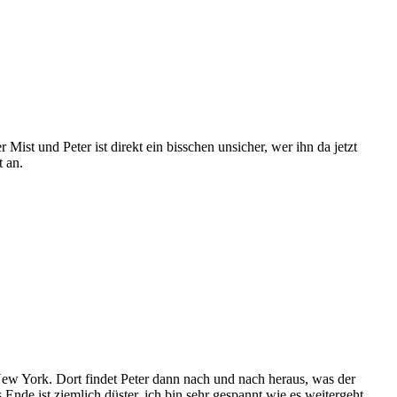
 Mist und Peter ist direkt ein bisschen unsicher, wer ihn da jetzt
t an.
n New York. Dort findet Peter dann nach und nach heraus, was der
Ende ist ziemlich düster, ich bin sehr gespannt wie es weitergeht.