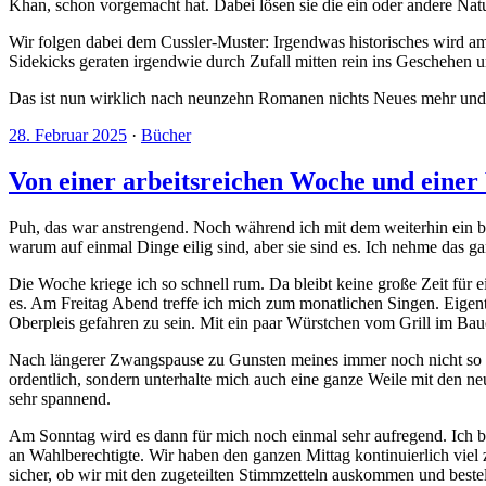
Khan, schon vorgemacht hat. Dabei lösen sie die ein oder andere Natur
Wir folgen dabei dem Cussler-Muster: Irgendwas historisches wird am 
Sidekicks geraten irgendwie durch Zufall mitten rein ins Geschehen 
Das ist nun wirklich nach neunzehn Romanen nichts Neues mehr und wi
28. Februar 2025
·
Bücher
Von einer arbeitsreichen Woche und einer
Puh, das war anstrengend. Noch während ich mit dem weiterhin ein bi
warum auf einmal Dinge eilig sind, aber sie sind es. Ich nehme das g
Die Woche kriege ich so schnell rum. Da bleibt keine große Zeit für 
es. Am Freitag Abend treffe ich mich zum monatlichen Singen. Eigent
Oberpleis gefahren zu sein. Mit ein paar Würstchen vom Grill im Bau
Nach längerer Zwangspause zu Gunsten meines immer noch nicht so ei
ordentlich, sondern unterhalte mich auch eine ganze Weile mit den ne
sehr spannend.
Am Sonntag wird es dann für mich noch einmal sehr aufregend. Ich bin
an Wahlberechtigte. Wir haben den ganzen Mittag kontinuierlich viel z
sicher, ob wir mit den zugeteilten Stimmzetteln auskommen und bestel