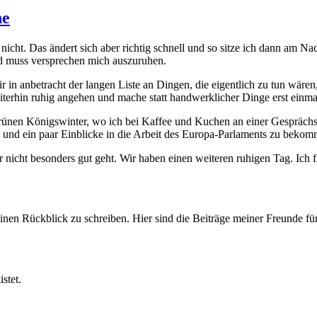
he
nicht. Das ändert sich aber richtig schnell und so sitze ich dann am N
nd muss versprechen mich auszuruhen.
 in anbetracht der langen Liste an Dingen, die eigentlich zu tun wären
iterhin ruhig angehen und mache statt handwerklicher Dinge erst einma
 Grünen Königswinter, wo ich bei Kaffee und Kuchen an einer Gesprä
en und ein paar Einblicke in die Arbeit des Europa-Parlaments zu beko
 nicht besonders gut geht. Wir haben einen weiteren ruhigen Tag. Ich fi
nen Rückblick zu schreiben. Hier sind die Beiträge meiner Freunde fü
stet.