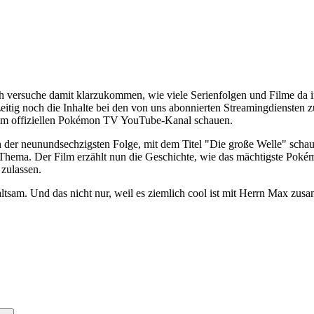
ersuche damit klarzukommen, wie viele Serienfolgen und Filme da im 
eitig noch die Inhalte bei den von uns abonnierten Streamingdiensten z
 dem offiziellen Pokémon TV YouTube-Kanal schauen.
 der neunundsechzigsten Folge, mit dem Titel "Die große Welle" scha
Thema. Der Film erzählt nun die Geschichte, wie das mächtigste Poké
 zulassen.
tsam. Und das nicht nur, weil es ziemlich cool ist mit Herrn Max zus