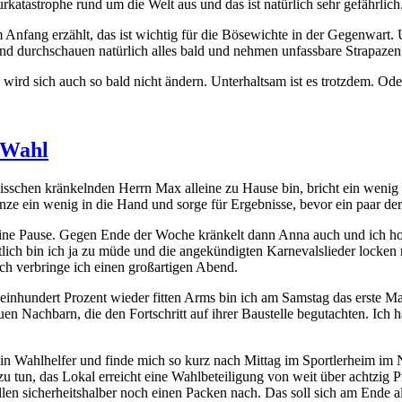
katastrophe rund um die Welt aus und das ist natürlich sehr gefährlich
Anfang erzählt, das ist wichtig für die Bösewichte in der Gegenwart. 
und durchschauen natürlich alles bald und nehmen unfassbare Strapaze
rd sich auch so bald nicht ändern. Unterhaltsam ist es trotzdem. Ode
 Wahl
sschen kränkelnden Herrn Max alleine zu Hause bin, bricht ein wenig a
anze ein wenig in die Hand und sorge für Ergebnisse, bevor ein paar der
eine Pause. Gegen Ende der Woche kränkelt dann Anna auch und ich hoffe
lich bin ich ja zu müde und die angekündigten Karnevalslieder locken 
ch verbringe ich einen großartigen Abend.
nhundert Prozent wieder fitten Arms bin ich am Samstag das erste Mal
uen Nachbarn, die den Fortschritt auf ihrer Baustelle begutachten. Ich
 Wahlhelfer und finde mich so kurz nach Mittag im Sportlerheim im Nach
u tun, das Lokal erreicht eine Wahlbeteiligung von weit über achtzig P
len sicherheitshalber noch einen Packen nach. Das soll sich am Ende a