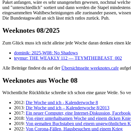
Paket anfangen, wäre es sehr unangenehm gewesen, nochmal welche be
und "unterschiedlich" sortiert und dann werden die Stapel mindeste
eingesammelten Wahlbescheinigungen alle zueinander passen, wissen wir
Die Bundestagswahl an sich lässt mich ratlos zurück. Puh.
Weeknotes 08/2025
Zum Glück muss ich nicht alleine jede Woche daran denken einen klei
dominik: 2025-W08: No Shadows
teymur: THE WEAKLY 112 — TEYMTHEBEAST_002
Alle Beiträge findest du auf der
Übersichtsseite weeknotes.cafe
aufgeli
Weeknotes aus Woche 08
Wöchentliche Rückblicke schreibe ich schon eine ganze Weile. So ve
2012:
Die Woche und ich - Kalenderwoche 8
2013:
Die Woche und ich – Kalenderwoche 8/2013
2017:
Ein neuer Computer, eine Internet-Diskussion, Faceboo
2018:
Von einer unterhaltsamen Woche und einem dicken Kn
2019:
Von gemalten Buchstaben und einem ungewöhnlichen K
2022:
Von Corona-Fällen, Hausbesuchen und einem Krieg