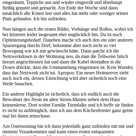
eingeräumt, Teppiche aus und wieder eingerollt und überhaupt
fleißig geputzt und gemacht. Am Ende der Woche sind dann
tatsächlich alle Kisten leer und alles hat mehr oder weniger seinen
Platz gefunden. Ich bin zufrieden.
Nun hängen auch die ersten Bilder, Vorhänge und Rollos, wobei ich
bei letzteren leider insgesamt eher unglücklich bin. Da ist noch
Optimierungsbedarf. Daneben mache ich auch den ein oder anderen
Spaziergang durchs Dorf, bekomme aber noch nicht so viel
Bewegung wie ich mir gewünscht hätte. Dann patche ich die
Netzwerkdosen in der Wohnung neu, da man die Teilweise falsch
herum angeschlossen hat und dann die Kabel dermaßen in die
Dosen drückte, dass die Ummantelung eingerissen ist. Kein Wunder,
dass das Netzwerk nicht tut. Apropos: Ein neuer Heimserver zieht
auch noch ein, dessen Einrichtung wird aber sicherlich noch eine
Weile brauchen.
Ein anderer Highlight ist sicherlich, dass ich endlich auch die
Bewohner des Nests im alten Strom-Masten neben dem Haus
kennenlerne. Dort wohnt Familie Turmfalke und ich hoffe sie finden
es nicht zu aufdringlich, dass ich aus dem Küchenfenster ganz gerne
mal bei ihnen reinschaue.
Am Ostersonntag bin ich dann jedenfalls ganz zufrieden mit mir und
meinem Vorankommen und kann einen ersten entspannten