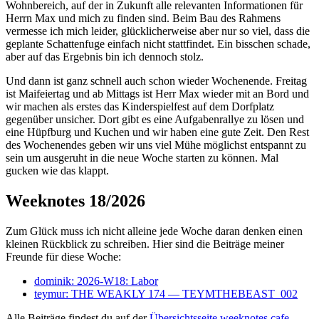
Wohnbereich, auf der in Zukunft alle relevanten Informationen für
Herrn Max und mich zu finden sind. Beim Bau des Rahmens
vermesse ich mich leider, glücklicherweise aber nur so viel, dass die
geplante Schattenfuge einfach nicht stattfindet. Ein bisschen schade,
aber auf das Ergebnis bin ich dennoch stolz.
Und dann ist ganz schnell auch schon wieder Wochenende. Freitag
ist Maifeiertag und ab Mittags ist Herr Max wieder mit an Bord und
wir machen als erstes das Kinderspielfest auf dem Dorfplatz
gegenüber unsicher. Dort gibt es eine Aufgabenrallye zu lösen und
eine Hüpfburg und Kuchen und wir haben eine gute Zeit. Den Rest
des Wochenendes geben wir uns viel Mühe möglichst entspannt zu
sein um ausgeruht in die neue Woche starten zu können. Mal
gucken wie das klappt.
Weeknotes 18/2026
Zum Glück muss ich nicht alleine jede Woche daran denken einen
kleinen Rückblick zu schreiben. Hier sind die Beiträge meiner
Freunde für diese Woche:
dominik: 2026-W18: Labor
teymur: THE WEAKLY 174 — TEYMTHEBEAST_002
Alle Beiträge findest du auf der
Übersichtsseite weeknotes.cafe