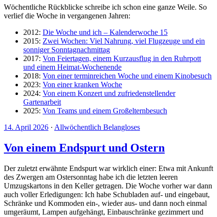
Wöchentliche Rückblicke schreibe ich schon eine ganze Weile. So
verlief die Woche in vergangenen Jahren:
2012:
Die Woche und ich – Kalenderwoche 15
2015:
Zwei Wochen: Viel Nahrung, viel Flugzeuge und ein
sonniger Sonntagnachmittag
2017:
Von Feiertagen, einem Kurzausflug in den Ruhrpott
und einem Heimat-Wochenende
2018:
Von einer terminreichen Woche und einem Kinobesuch
2023:
Von einer kranken Woche
2024:
Von einem Konzert und zufriedenstellender
Gartenarbeit
2025:
Von Teams und einem Großelternbesuch
14. April 2026
·
Allwöchentlich Belangloses
Von einem Endspurt und Ostern
Der zuletzt erwähnte Endspurt war wirklich einer: Etwa mit Ankunft
des Zwergen am Ostersonntag habe ich die letzten leeren
Umzugskartons in den Keller getragen. Die Woche vorher war dann
auch voller Erledigungen: Ich habe Schubladen auf- und eingebaut,
Schränke und Kommoden ein-, wieder aus- und dann noch einmal
umgeräumt, Lampen aufgehängt, Einbauschränke gezimmert und