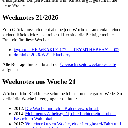
erledigenden Dingen kümmern will. Ich starte gut gelaunt in die
neue Woche.
Weeknotes 21/2026
Zum Glück muss ich nicht alleine jede Woche daran denken einen
kleinen Rückblick zu schreiben. Hier sind die Beiträge meiner
Freunde für diese Woche:
teymur: THE WEAKLY 177 — TEYMTHEBEAST_002
dominik: 2026-W21: Blueberry
Alle Beiträge findest du auf der
Übersichtsseite weeknotes.cafe
aufgelistet.
Weeknotes aus Woche 21
Wöchentliche Rückblicke schreibe ich schon eine ganze Weile. So
verlief die Woche in vergangenen Jahren:
2012:
Die Woche und ich – Kalenderwoche 21
2014:
Mein neues Arbeitsgerät, eine Lichterkette und ein
Besuch im Wahllokal
2017:
Von einer kurzen Woche, einer Longboard-Fahrt und