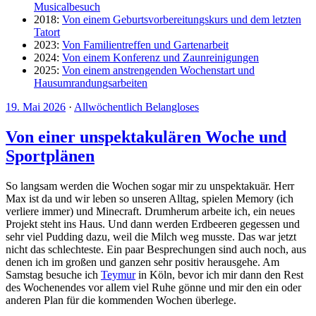
Musicalbesuch
2018:
Von einem Geburtsvorbereitungskurs und dem letzten
Tatort
2023:
Von Familientreffen und Gartenarbeit
2024:
Von einem Konferenz und Zaunreinigungen
2025:
Von einem anstrengenden Wochenstart und
Hausumrandungsarbeiten
19. Mai 2026
·
Allwöchentlich Belangloses
Von einer unspektakulären Woche und
Sportplänen
So langsam werden die Wochen sogar mir zu unspektakuär. Herr
Max ist da und wir leben so unseren Alltag, spielen Memory (ich
verliere immer) und Minecraft. Drumherum arbeite ich, ein neues
Projekt steht ins Haus. Und dann werden Erdbeeren gegessen und
sehr viel Pudding dazu, weil die Milch weg musste. Das war jetzt
nicht das schlechteste. Ein paar Besprechungen sind auch noch, aus
denen ich im großen und ganzen sehr positiv herausgehe. Am
Samstag besuche ich
Teymur
in Köln, bevor ich mir dann den Rest
des Wochenendes vor allem viel Ruhe gönne und mir den ein oder
anderen Plan für die kommenden Wochen überlege.