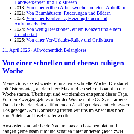
Handwerkereien und Holzfliesen
2018:
Von einer grillten Arbeitswoche und einer Abholfahrt
2021:
Von Baumhäusern, Ruderungen und Bildern
2023:
Von einer Konferenz, Heizungsbauern und
Aufräumarbeiten
2024:
Von wenig Reaktionen, einem Konzert und einem
Urlaubsstart
2025:
Von einer Vor-Urlaubs-Ralley und Grillgütern
21. April 2026
·
Allwöchentlich Belangloses
Von einer schnellen und ebenso ruhigen
Woche
Meine Güte, das ist wieder einmal eine schnelle Woche. Die startet
mit Ostermontag, an dem Herr Max und ich sehr entspannt in die
Woche starten. Überhaupt sind wir ziemlich entspannt dieser Tage.
Für den Zwergen geht es unter der Woche in die OGS, ich arbeite.
Da hat er bei den dort stattfindenden Ausflügen das deutlich bessere
Los gezogen. Am Donnerstag treffen wir uns im Anschluss noch
zum Spielen auf Insel Grafenwerth.
Ansonsten sind wir beide Nachmittags ein bisschen platt und
hängen gemeinsam rum und schauen unter anderem gleich zwei