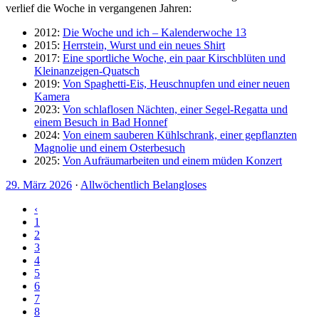
verlief die Woche in vergangenen Jahren:
2012:
Die Woche und ich – Kalenderwoche 13
2015:
Herrstein, Wurst und ein neues Shirt
2017:
Eine sportliche Woche, ein paar Kirschblüten und
Kleinanzeigen-Quatsch
2019:
Von Spaghetti-Eis, Heuschnupfen und einer neuen
Kamera
2023:
Von schlaflosen Nächten, einer Segel-Regatta und
einem Besuch in Bad Honnef
2024:
Von einem sauberen Kühlschrank, einer gepflanzten
Magnolie und einem Osterbesuch
2025:
Von Aufräumarbeiten und einem müden Konzert
29. März 2026
·
Allwöchentlich Belangloses
‹
1
2
3
4
5
6
7
8